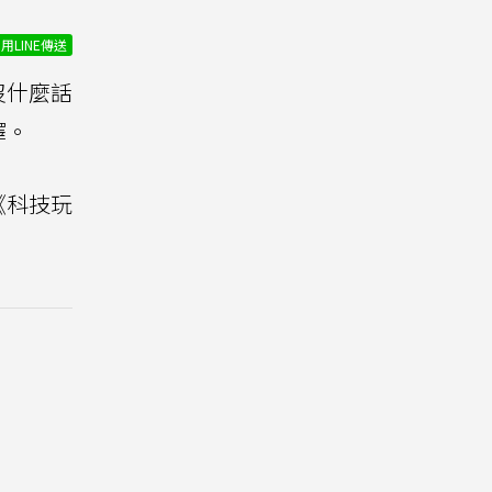
用LINE傳送
沒什麼話
擇。
《科技玩