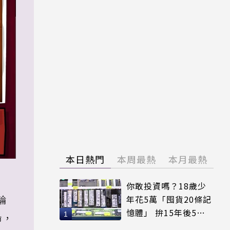
本日熱門
本周最熱
本月最熱
你敢投資嗎？18歲少
輪
年花5萬「囤貨20條記
憶體」 拚15年後5倍
命，
賣出