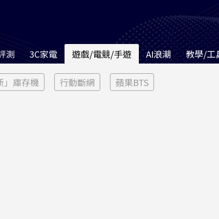
評測
3C家電
遊戲/電競/手遊
AI浪潮
教學/工
新」庫存機
行動斷網
蘋果BTS