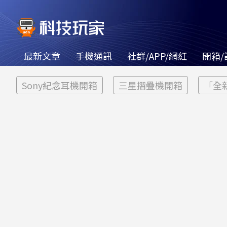
最新文章
手機通訊
社群/APP/網紅
開箱/
Sony紀念耳機開箱
三星摺疊機開箱
「全