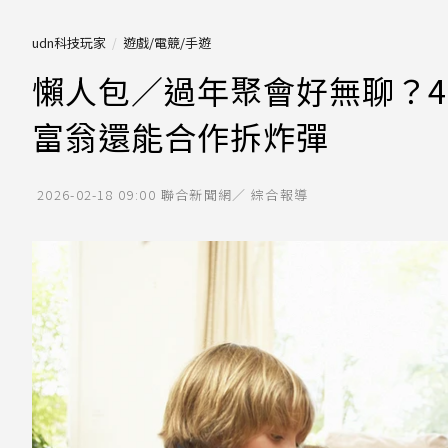
udn科技玩家
遊戲/電競/手遊
懶人包／過年聚會好無聊？4
富翁還能合作拆炸彈
2026-02-18 09:00
聯合新聞網／ 綜合報導