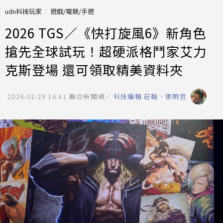
udn科技玩家
遊戲/電競/手遊
2026 TGS／《快打旋風6》新角色
搶先全球試玩！超硬派格鬥家艾力
克斯登場 還可領取精美資料夾
2026-01-29 16:41
聯合新聞網／
科技編輯 莊翰、張明哲