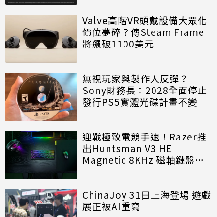
Valve高階VR頭戴設備大眾化
價位夢碎？傳Steam Frame
將飆破1100美元
無視玩家與製作人反彈？
Sony財務長：2028全面停止
發行PS5實體光碟計畫不變
迎戰極致電競手速！Razer推
出Huntsman V3 HE
Magnetic 8KHz 磁軸鍵盤效
能再進化
ChinaJoy 31日上海登場 遊戲
展正被AI重寫