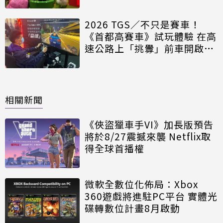
次看
2026 TGS／不只是賽車！
《首都高賽車》試玩體驗 在高
速公路上「挑釁」前車開啟對
戰
相關新聞
《俠盜獵車手VI》加長版預告
將於8/27震撼來襲 Netflix取
得全球首播權
微軟全數位化佈局：Xbox
360遊戲將進駐PC平台 實體光
碟轉數位計畫8月啟動