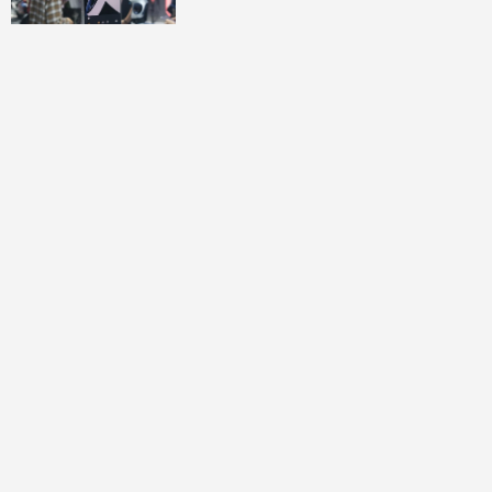
討論區
共有
0
則留言
規範
回覆
還沒有留言，成為第一個發言的人吧！