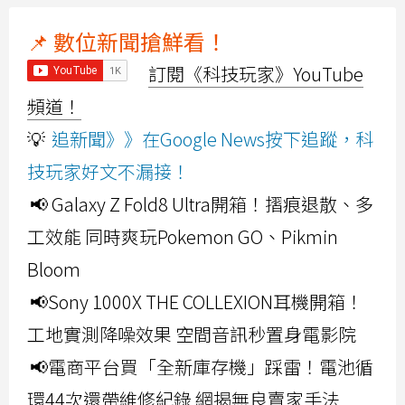
📌 數位新聞搶鮮看！
訂閱《科技玩家》YouTube
頻道！
💡
追新聞》》在Google News按下追蹤，科
技玩家好文不漏接！
📢 Galaxy Z Fold8 Ultra開箱！摺痕退散、多
工效能 同時爽玩Pokemon GO、Pikmin
Bloom
📢Sony 1000X THE COLLEXION耳機開箱！
工地實測降噪效果 空間音訊秒置身電影院
📢電商平台買「全新庫存機」踩雷！電池循
環44次還帶維修紀錄 網揭無良賣家手法