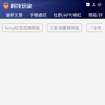
最新文章
手機通訊
社群/APP/網紅
開箱/評
Sony紀念耳機開箱
三星摺疊機開箱
「全新