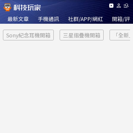
最新文章
手機通訊
社群/APP/網紅
開箱/評
Sony紀念耳機開箱
三星摺疊機開箱
「全新