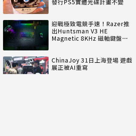
發行PS5實體光碟計畫不變
迎戰極致電競手速！Razer推
出Huntsman V3 HE
Magnetic 8KHz 磁軸鍵盤效
能再進化
ChinaJoy 31日上海登場 遊戲
展正被AI重寫
討論區
共有
0
則留言