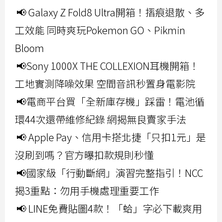
📢 Galaxy Z Fold8 Ultra開箱！摺痕退散、多
工效能 同時爽玩Pokemon GO、Pikmin
Bloom
📢Sony 1000X THE COLLEXION耳機開箱！
工地實測降噪效果 空間音訊秒置身電影院
📢電商平台買「全新庫存機」踩雷！電池循
環44次還帶維修紀錄 網揭無良賣家手法
📢 Apple Pay、信用卡搭北捷「只扣1元」是
沒刷到嗎？官方曝扣款規則秒懂
📢國家級「行動斷網」演習完整指引！NCC
揭3重點：勿用手機處理重要工作
📢 LINE免費貼圖4款！「蛤」字必下載爽用