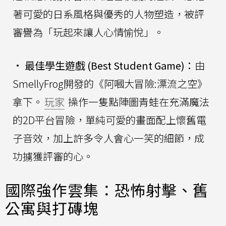
著可愛的日系風格與優秀的人物塑造，被評
審譽為「玩起來讓人心情愉悅」。
•
最佳學生遊戲 (Best Student Game)：
由
SmellyFrog開發的《阿嘓大冒險:漂流之空》
拿下。
玩家
操作一隻點陣圖青蛙在充滿魔法
的2D平台冒險，單純可愛的畫面配上懷舊電
子音效，加上許多令人會心一笑的細節，成
功擄獲評審的心。
國際強作雲集：恐怖射擊、舊
公寓與打磚塊