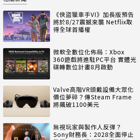
《俠盜獵車手VI》加長版預告
將於8/27震撼來襲 Netflix取
得全球首播權
微軟全數位化佈局：Xbox
360遊戲將進駐PC平台 實體光
碟轉數位計畫8月啟動
Valve高階VR頭戴設備大眾化
價位夢碎？傳Steam Frame
將飆破1100美元
無視玩家與製作人反彈？
Sony財務長：2028全面停止