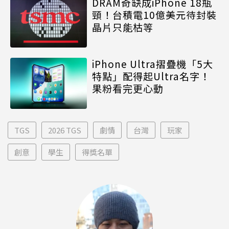
DRAM奇缺成iPhone 18瓶
頸！台積電10億美元待封裝
晶片只能枯等
iPhone Ultra摺疊機「5大
特點」配得起Ultra名字！
果粉看完更心動
TGS
2026 TGS
劇情
台灣
玩家
創意
學生
得獎名單