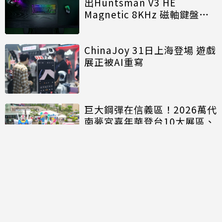
出Huntsman V3 HE
Magnetic 8KHz 磁軸鍵盤效
能再進化
ChinaJoy 31日上海登場 遊戲
展正被AI重寫
巨大鋼彈在信義區！2026萬代
南夢宮嘉年華登台10大展區、
20人氣IP商品開搶
討論區
共有
0
則留言