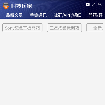
最新文章
手機通訊
社群/APP/網紅
開箱/評
Sony紀念耳機開箱
三星摺疊機開箱
「全新