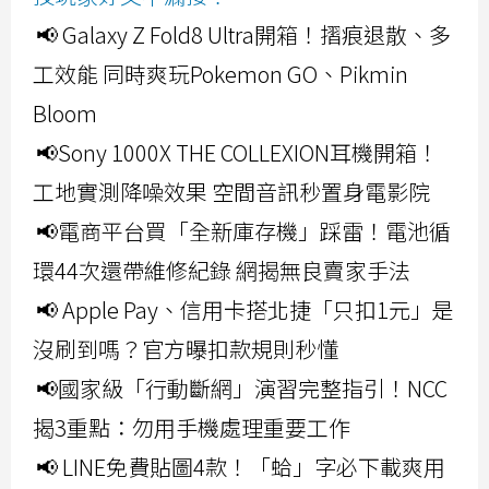
📢 Galaxy Z Fold8 Ultra開箱！摺痕退散、多
工效能 同時爽玩Pokemon GO、Pikmin
Bloom
📢Sony 1000X THE COLLEXION耳機開箱！
工地實測降噪效果 空間音訊秒置身電影院
📢電商平台買「全新庫存機」踩雷！電池循
環44次還帶維修紀錄 網揭無良賣家手法
📢 Apple Pay、信用卡搭北捷「只扣1元」是
沒刷到嗎？官方曝扣款規則秒懂
📢國家級「行動斷網」演習完整指引！NCC
揭3重點：勿用手機處理重要工作
📢 LINE免費貼圖4款！「蛤」字必下載爽用