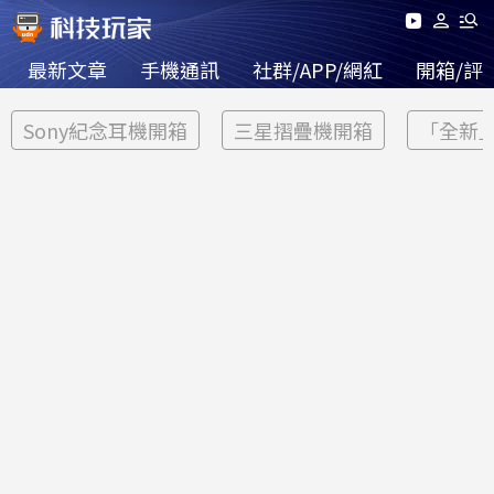
最新文章
手機通訊
社群/APP/網紅
開箱/評
Sony紀念耳機開箱
三星摺疊機開箱
「全新