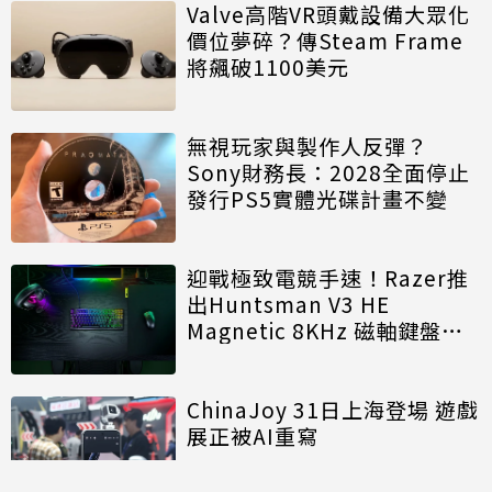
Valve高階VR頭戴設備大眾化
價位夢碎？傳Steam Frame
將飆破1100美元
無視玩家與製作人反彈？
Sony財務長：2028全面停止
發行PS5實體光碟計畫不變
迎戰極致電競手速！Razer推
出Huntsman V3 HE
Magnetic 8KHz 磁軸鍵盤效
能再進化
ChinaJoy 31日上海登場 遊戲
展正被AI重寫