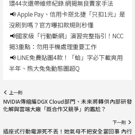
環44次還帶維修紀錄 網揭無良賣家手法
📢 Apple Pay、信用卡搭北捷「只扣1元」是
沒刷到嗎？官方曝扣款規則秒懂
📢國家級「行動斷網」演習完整指引！NCC
揭3重點：勿用手機處理重要工作
📢 LINE免費貼圖4款！「蛤」字必下載爽用
半年、熊大兔兔動態圖超Q
上一則
NVIDIA傳縮編DGX Cloud部門、未來將轉供內部研發
化解與雲端大廠「既合作又競爭」的尷尬？
下一則
插座式行動電源死不丟！她氣母不把安全當回事 內行