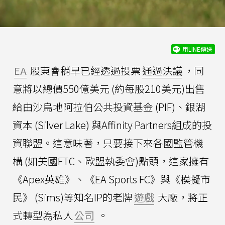
用LINE傳送
EA
股東會稍早已經透過投票
通過決議
，同
意將以總價550億美元 (約每股210美元)出售
給由沙烏地阿拉伯公共投資基金 (PIF)、銀湖
資本 (Silver Lake) 與Affinity Partners組成的投
資聯盟。這意味著，只要接下來各國監管機
構 (如美國FTC、歐盟執委會)點頭，這家擁有
《Apex英雄》、《EA Sports FC》與《模擬市
民》 (Sims)等知名IP的老牌
遊戲
大廠，將正
式轉型為私人
公司
。