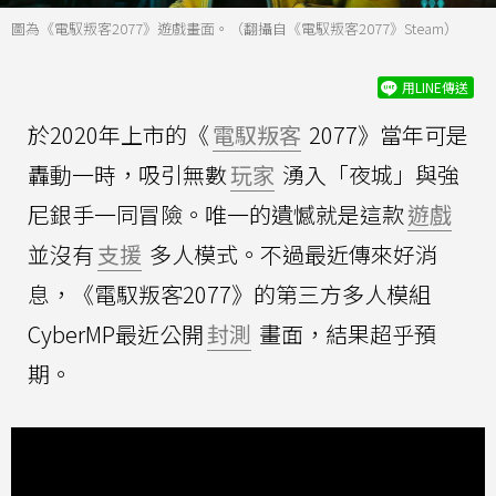
圖為《電馭叛客2077》遊戲畫面。（翻攝自《電馭叛客2077》Steam）
用LINE傳送
於2020年上市的《
電馭叛客
2077》當年可是
轟動一時，吸引無數
玩家
湧入「夜城」與強
尼銀手一同冒險。唯一的遺憾就是這款
遊戲
並沒有
支援
多人模式。不過最近傳來好消
息，《電馭叛客2077》的第三方多人模組
CyberMP最近公開
封測
畫面，結果超乎預
期。