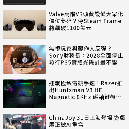
Valve高階VR頭戴設備大眾化
價位夢碎？傳Steam Frame
將飆破1100美元
無視玩家與製作人反彈？
Sony財務長：2028全面停止
發行PS5實體光碟計畫不變
迎戰極致電競手速！Razer推
出Huntsman V3 HE
Magnetic 8KHz 磁軸鍵盤效
能再進化
ChinaJoy 31日上海登場 遊戲
展正被AI重寫