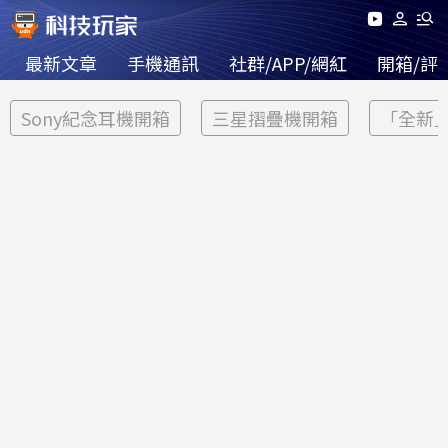
最新文章
手機通訊
社群/APP/網紅
開箱/評
Sony紀念耳機開箱
三星摺疊機開箱
「全新