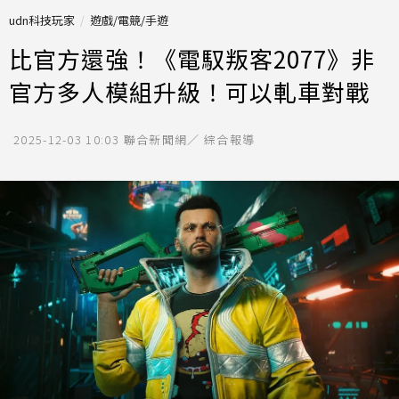
udn科技玩家
遊戲/電競/手遊
比官方還強！《電馭叛客2077》非
官方多人模組升級！可以軋車對戰
2025-12-03 10:03
聯合新聞網／ 綜合報導