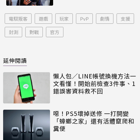
電馭叛客
遊戲
玩家
PvP
劇情
支援
封測
對戰
官方
延伸閱讀
懶人包／LINE帳號換機方法一
文看懂！開始前檢查3件事、1
錯誤害資料救不回
噁！PS5壞掉送修 一打開變
「蟑螂之家」還有活體竄爬和
糞便