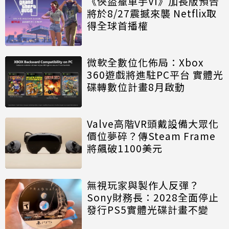
《俠盜獵車手VI》加長版預告
將於8/27震撼來襲 Netflix取
得全球首播權
微軟全數位化佈局：Xbox
360遊戲將進駐PC平台 實體光
碟轉數位計畫8月啟動
Valve高階VR頭戴設備大眾化
價位夢碎？傳Steam Frame
將飆破1100美元
無視玩家與製作人反彈？
Sony財務長：2028全面停止
發行PS5實體光碟計畫不變