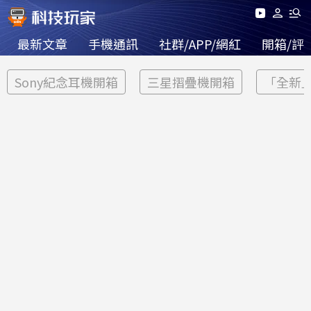
最新文章
手機通訊
社群/APP/網紅
開箱/評
Sony紀念耳機開箱
三星摺疊機開箱
「全新