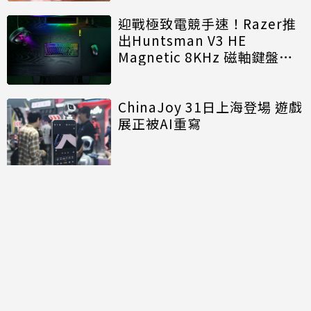
迎戰極致電競手速！Razer推
出Huntsman V3 HE
Magnetic 8KHz 磁軸鍵盤效
能再進化
ChinaJoy 31日上海登場 遊戲
展正被AI重寫
討論區
共有
0
則留言