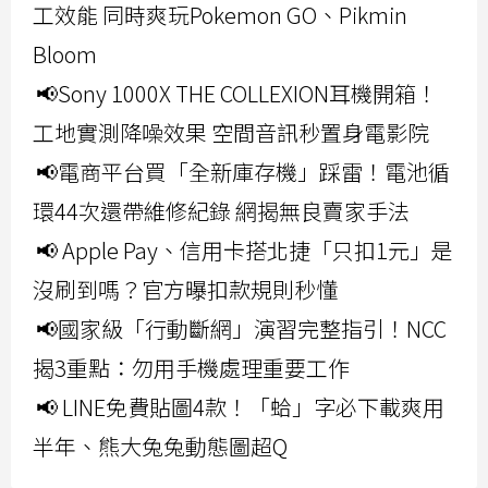
工效能 同時爽玩Pokemon GO、Pikmin
Bloom
📢Sony 1000X THE COLLEXION耳機開箱！
工地實測降噪效果 空間音訊秒置身電影院
📢電商平台買「全新庫存機」踩雷！電池循
環44次還帶維修紀錄 網揭無良賣家手法
📢 Apple Pay、信用卡搭北捷「只扣1元」是
沒刷到嗎？官方曝扣款規則秒懂
📢國家級「行動斷網」演習完整指引！NCC
揭3重點：勿用手機處理重要工作
📢 LINE免費貼圖4款！「蛤」字必下載爽用
半年、熊大兔兔動態圖超Q