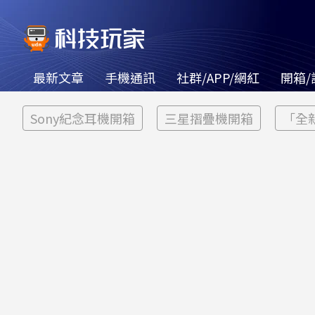
最新文章
手機通訊
社群/APP/網紅
開箱/
Sony紀念耳機開箱
三星摺疊機開箱
「全