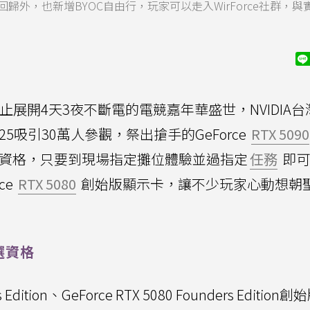
外，也新增BYOC自由行，玩家可以走入WirForce社群，與
日止展開4天3夜不斷電的電競嘉年華盛世，NVIDIA
025吸引30萬人參觀，祭出搶手的GeForce
RTX 5090
資格，只要到現場指定攤位體驗並過指定
任務
即可
ce
RTX 5080
創始版顯示卡，讓不少玩家心動想朝
選資格
 Edition、GeForce RTX 5080 Founders Editio