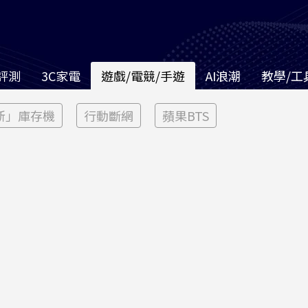
評測
3C家電
遊戲/電競/手遊
AI浪潮
教學/工
新」庫存機
行動斷網
蘋果BTS