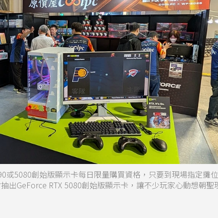
 RTX 5090或5080創始版顯示卡每日限量購買資格，只要到現場指定
出GeForce RTX 5080創始版顯示卡，讓不少玩家心動想朝