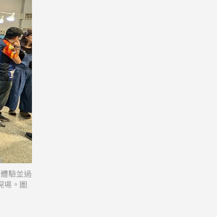
攤位體驗並過
聖現場。圖