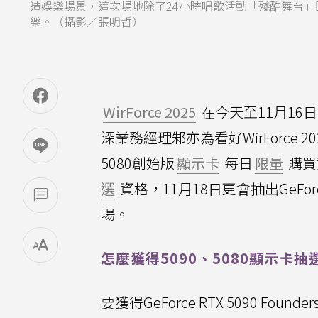
造娛樂場景，這次場地除了24小時唱歌活動「殘酷舞台」回歸
樂。（攝影／張明哲）
WirForce 2025
在今天至11月16
深業務經理邾亦為看好WirForce 2
5080創始版
顯示卡
每日
限量
購買
選
資格，11月18日更會抽出GeFor
場。
怎麼獲得5090、5080顯示卡抽
要獲得GeForce RTX 5090 Founders