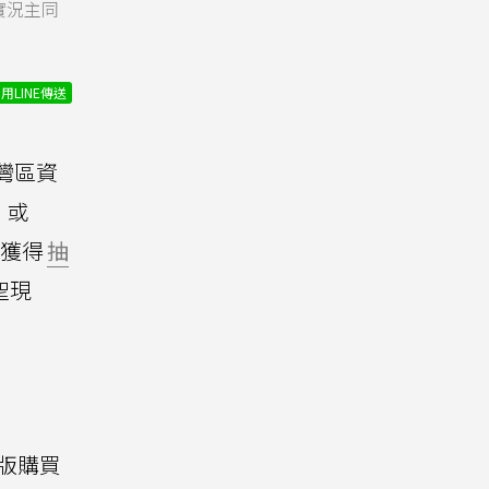
實況主同
用LINE傳送
台灣區資
或
獲得
抽
聖現
n創始版購買