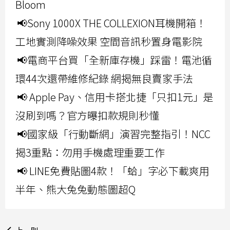
Bloom
📢Sony 1000X THE COLLEXION耳機開箱！
工地實測降噪效果 空間音訊秒置身電影院
📢電商平台買「全新庫存機」踩雷！電池循
環44次還帶維修紀錄 網揭無良賣家手法
📢 Apple Pay、信用卡搭北捷「只扣1元」是
沒刷到嗎？官方曝扣款規則秒懂
📢國家級「行動斷網」演習完整指引！NCC
揭3重點：勿用手機處理重要工作
📢 LINE免費貼圖4款！「蛤」字必下載爽用
半年、熊大兔兔動態圖超Q