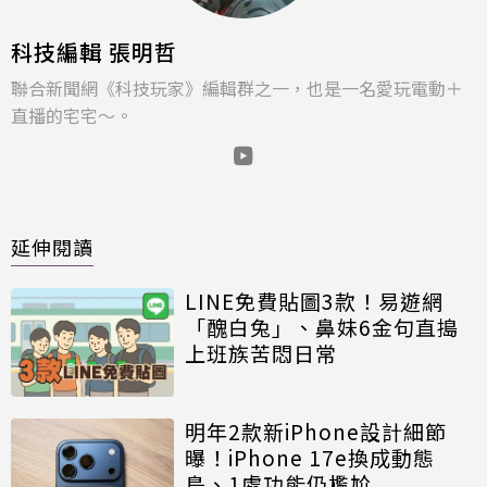
科技編輯 張明哲
聯合新聞網《科技玩家》編輯群之一，也是一名愛玩電動＋
直播的宅宅～。
延伸閱讀
LINE免費貼圖3款！易遊網
「醜白兔」、鼻妹6金句直搗
上班族苦悶日常
明年2款新iPhone設計細節
曝！iPhone 17e換成動態
島、1處功能仍尷尬