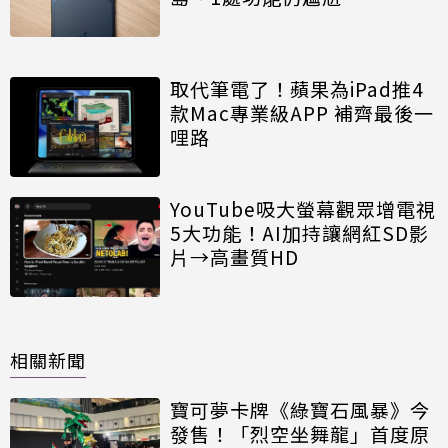
取代筆電了！蘋果為iPad推4
款Mac專業級APP 補齊最後一
哩路
YouTube吸大螢幕觀眾增電視
5大功能！AI加持讓網紅SD影
片→高畫質HD
相關新聞
寶可夢卡牌《綠寶石風暴》今
發售！「烈空坐舞龍」首度原