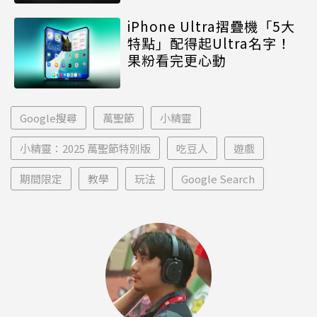
iPhone Ultra摺疊機「5大
特點」配得起Ultra名字！
果粉看完更心動
Google搜尋
萬聖節
小精靈
小精靈：2025 萬聖節特別版
吃豆人
遊戲
期間限定
教學
玩法
Google Search