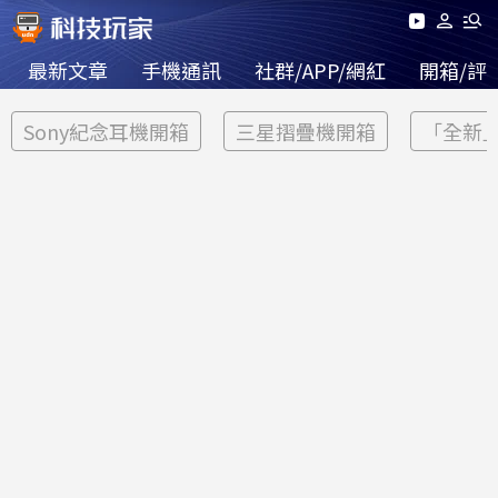
最新文章
手機通訊
社群/APP/網紅
開箱/評
Sony紀念耳機開箱
三星摺疊機開箱
「全新