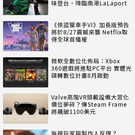
味登台、降臨南港LaLaport
《俠盜獵車手VI》加長版預告
將於8/27震撼來襲 Netflix取
得全球首播權
微軟全數位化佈局：Xbox
360遊戲將進駐PC平台 實體光
碟轉數位計畫8月啟動
Valve高階VR頭戴設備大眾化
價位夢碎？傳Steam Frame
將飆破1100美元
無視玩家與製作人反彈？