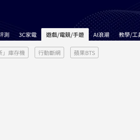
評測
3C家電
遊戲/電競/手遊
AI浪潮
教學/工
新」庫存機
行動斷網
蘋果BTS