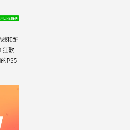
用LINE傳送
遊戲和配
11狂歡
的PS5