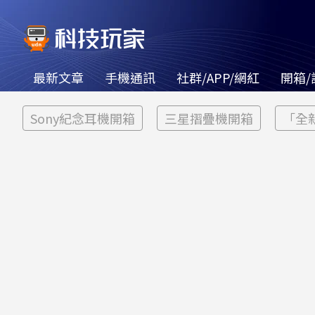
最新文章
手機通訊
社群/APP/網紅
開箱/
Sony紀念耳機開箱
三星摺疊機開箱
「全