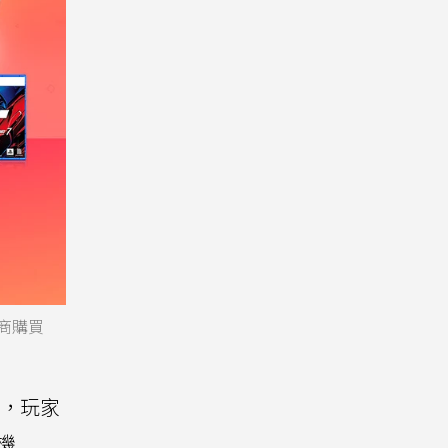
銷商購買
開跑，玩家
機