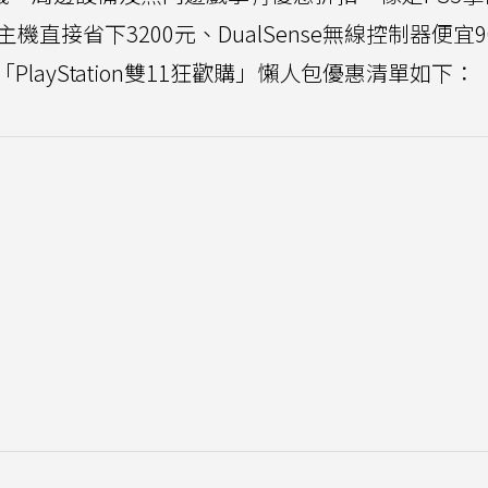
元、PS5主機直接省下3200元、DualSense無線控制器便宜
ayStation雙11狂歡購」懶人包優惠清單如下：