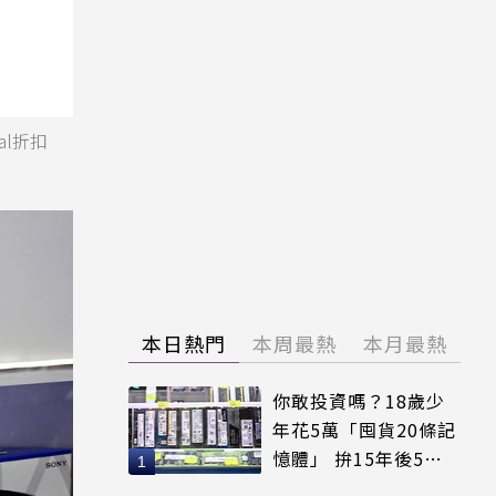
tal折扣
本日熱門
本周最熱
本月最熱
你敢投資嗎？18歲少
年花5萬「囤貨20條記
憶體」 拚15年後5倍
賣出