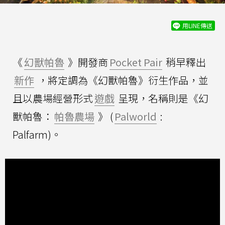
用LINE傳送
《
幻獸帕魯
》開發商
Pocket Pair
稍早釋出
新作
，將定調為《幻獸帕魯》衍生作品，並
且以農場經營形式
遊戲
呈現，名稱則是《幻
獸帕魯：
帕魯農場
》 (
Palworld
:
Palfarm)。