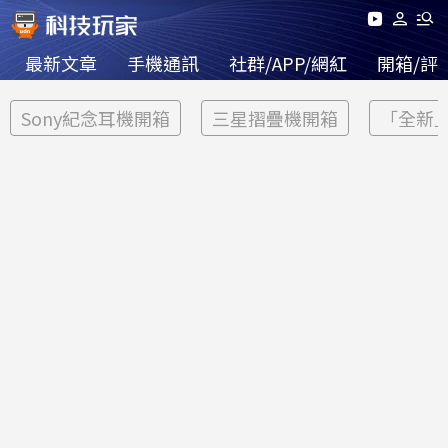
最新文章
手機通訊
社群/APP/網紅
開箱/評
Sony紀念耳機開箱
三星摺疊機開箱
「全新