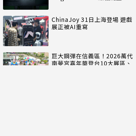
能再進化
ChinaJoy 31日上海登場 遊戲
展正被AI重寫
巨大鋼彈在信義區！2026萬代
南夢宮嘉年華登台10大展區、
20人氣IP商品開搶
討論區
共有
0
則留言