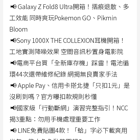
📢 Galaxy Z Fold8 Ultra開箱！摺痕退散、多
工效能 同時爽玩Pokemon GO、Pikmin
Bloom
📢Sony 1000X THE COLLEXION耳機開箱！
工地實測降噪效果 空間音訊秒置身電影院
📢電商平台買「全新庫存機」踩雷！電池循
環44次還帶維修紀錄 網揭無良賣家手法
📢 Apple Pay、信用卡搭北捷「只扣1元」是
沒刷到嗎？官方曝扣款規則秒懂
📢國家級「行動斷網」演習完整指引！NCC
揭3重點：勿用手機處理重要工作
📢 LINE免費貼圖4款！「蛤」字必下載爽用