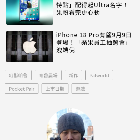
特點」配得起Ultra名字！
果粉看完更心動
iPhone 18 Pro有望9月9日
登場！「蘋果員工抽選會」
洩端倪
幻獸帕魯
帕魯農場
新作
Palworld
Pocket Pair
上市日期
遊戲