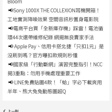
Bloom
📢Sony 1000X THE COLLEXION耳機開箱！
工地實測降噪效果 空間音訊秒置身電影院
📢電商平台買「全新庫存機」踩雷！電池循
環44次還帶維修紀錄 網揭無良賣家手法
📢 Apple Pay、信用卡搭北捷「只扣1元」是
沒刷到嗎？官方曝扣款規則秒懂
📢國家級「行動斷網」演習完整指引！NCC
揭3重點：勿用手機處理重要工作
📢 LINE免費貼圖4款！「蛤」字必下載爽用
半年、熊大兔兔動態圖超Q
上一則