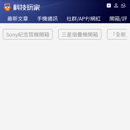
最新文章
手機通訊
社群/APP/網紅
開箱/評
Sony紀念耳機開箱
三星摺疊機開箱
「全新