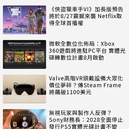
《俠盜獵車手VI》加長版預告
將於8/27震撼來襲 Netflix取
得全球首播權
微軟全數位化佈局：Xbox
360遊戲將進駐PC平台 實體光
碟轉數位計畫8月啟動
Valve高階VR頭戴設備大眾化
價位夢碎？傳Steam Frame
將飆破1100美元
無視玩家與製作人反彈？
Sony財務長：2028全面停止
發行PS5實體光碟計畫不變