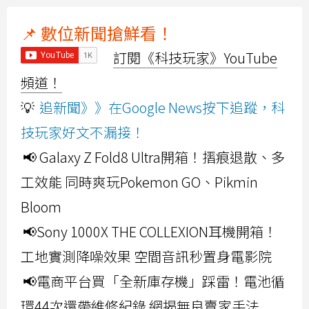
📌 數位新聞搶鮮看！
訂閱《科技玩家》YouTube
頻道！
💡
追新聞》》在Google News按下追蹤，科
技玩家好文不漏接！
📢 Galaxy Z Fold8 Ultra開箱！摺痕退散、多
工效能 同時爽玩Pokemon GO、Pikmin
Bloom
📢Sony 1000X THE COLLEXION耳機開箱！
工地實測降噪效果 空間音訊秒置身電影院
📢電商平台買「全新庫存機」踩雷！電池循
環44次還帶維修紀錄 網揭無良賣家手法