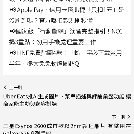
📢 Apple Pay、信用卡搭北捷「只扣1元」是
沒刷到嗎？官方曝扣款規則秒懂
📢國家級「行動斷網」演習完整指引！NCC
揭3重點：勿用手機處理重要工作
📢 LINE免費貼圖4款！「蛤」字必下載爽用
半年、熊大兔兔動態圖超Q
上一則
Uber Eats推AI生成圖片、菜單描述與評論彙整功能 讓
商家能主動與顧客對話
下一則
三星Exynos 2600成首款以2nm製程晶片 有望用在
Galaxy S26系列手機