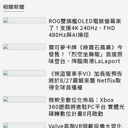
相關新聞
ROG雙旗艦OLED電競螢幕來
了！支援4K 240Hz、FHD
480Hz與AI操控
寶可夢卡牌《綠寶石風暴》今
發售！「烈空坐舞龍」首度原
味登台、降臨南港LaLaport
《俠盜獵車手VI》加長版預告
將於8/27震撼來襲 Netflix取
得全球首播權
微軟全數位化佈局：Xbox
360遊戲將進駐PC平台 實體光
碟轉數位計畫8月啟動
Valve高階VR頭戴設備大眾化