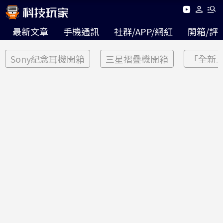
最新文章
手機通訊
社群/APP/網紅
開箱/評
Sony紀念耳機開箱
三星摺疊機開箱
「全新