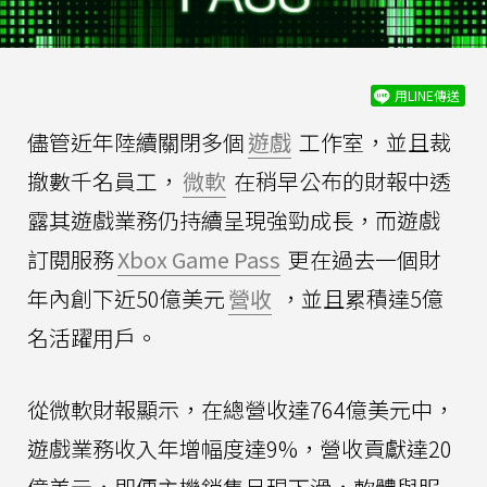
用LINE傳送
儘管近年陸續關閉多個
遊戲
工作室，並且裁
撤數千名員工，
微軟
在稍早公布的財報中透
露其遊戲業務仍持續呈現強勁成長，而遊戲
訂閱服務
Xbox Game Pass
更在過去一個財
年內創下近50億美元
營收
，並且累積達5億
名活躍用戶。
從微軟財報顯示，在總營收達764億美元中，
遊戲業務收入年增幅度達9%，營收貢獻達20