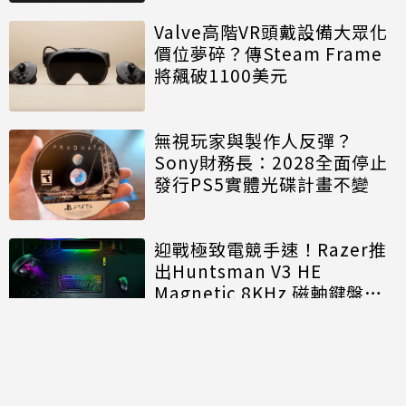
Valve高階VR頭戴設備大眾化
價位夢碎？傳Steam Frame
將飆破1100美元
無視玩家與製作人反彈？
Sony財務長：2028全面停止
發行PS5實體光碟計畫不變
迎戰極致電競手速！Razer推
出Huntsman V3 HE
Magnetic 8KHz 磁軸鍵盤效
能再進化
討論區