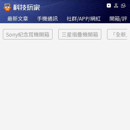
最新文章
手機通訊
社群/APP/網紅
開箱/評
Sony紀念耳機開箱
三星摺疊機開箱
「全新