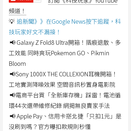
訂閱《科技玩家》YouTube
頻道！
💡
追新聞》》在Google News按下追蹤，科
技玩家好文不漏接！
📢 Galaxy Z Fold8 Ultra開箱！摺痕退散、多
工效能 同時爽玩Pokemon GO、Pikmin
Bloom
📢Sony 1000X THE COLLEXION耳機開箱！
工地實測降噪效果 空間音訊秒置身電影院
📢電商平台買「全新庫存機」踩雷！電池循
環44次還帶維修紀錄 網揭無良賣家手法
📢 Apple Pay、信用卡搭北捷「只扣1元」是
沒刷到嗎？官方曝扣款規則秒懂