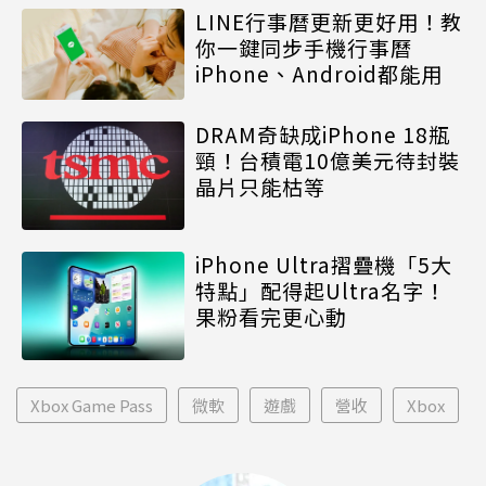
LINE行事曆更新更好用！教
你一鍵同步手機行事曆
iPhone、Android都能用
DRAM奇缺成iPhone 18瓶
頸！台積電10億美元待封裝
晶片只能枯等
iPhone Ultra摺疊機「5大
特點」配得起Ultra名字！
果粉看完更心動
Xbox Game Pass
微軟
遊戲
營收
Xbox