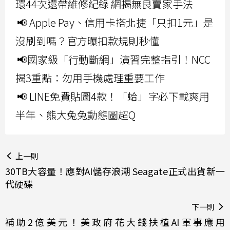
環44次還帶維修紀錄 網揭無良賣家手法
📢 Apple Pay、信用卡搭北捷「只扣1元」是
沒刷到嗎？官方曝扣款規則秒懂
📢國家級「行動斷網」演習完整指引！NCC
揭3重點：勿用手機處理重要工作
📢 LINE免費貼圖4款！「蛤」字必下載爽用
半年、熊大兔兔動態圖超Q
上一則
30TB大容量！應對AI儲存浪潮 Seagate正式出貨新一
代硬碟
下一則
補助2億美元！美政府花大錢扶植AI軍事應用