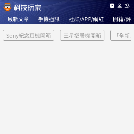
最新文章
手機通訊
社群/APP/網紅
開箱/評
Sony紀念耳機開箱
三星摺疊機開箱
「全新