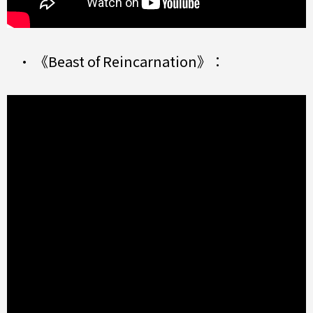
• 《Beast of Reincarnation》：