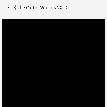
• 《The Outer Worlds 2》：