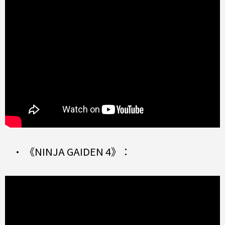
• 《NINJA GAIDEN 4》：