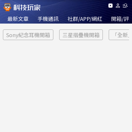
最新文章
手機通訊
社群/APP/網紅
開箱/評
Sony紀念耳機開箱
三星摺疊機開箱
「全新