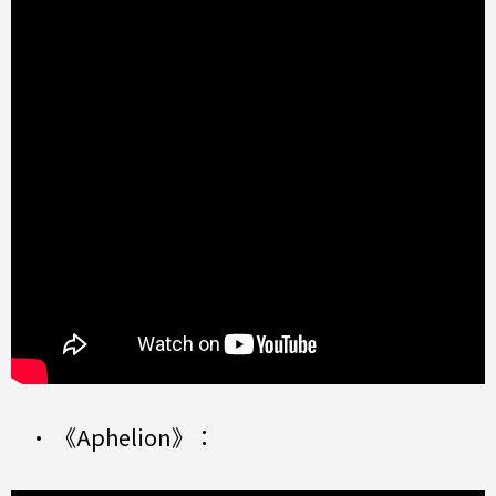
• 《Aphelion》：