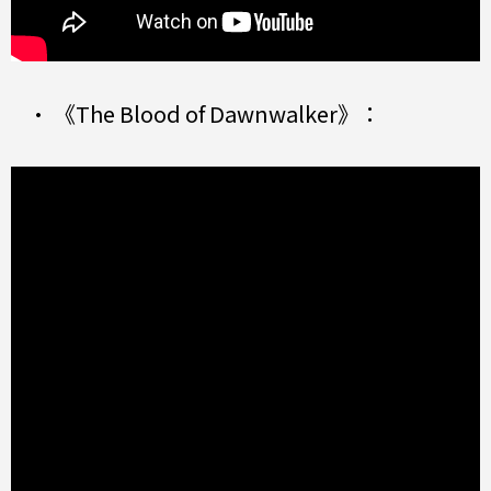
• 《The Blood of Dawnwalker》：