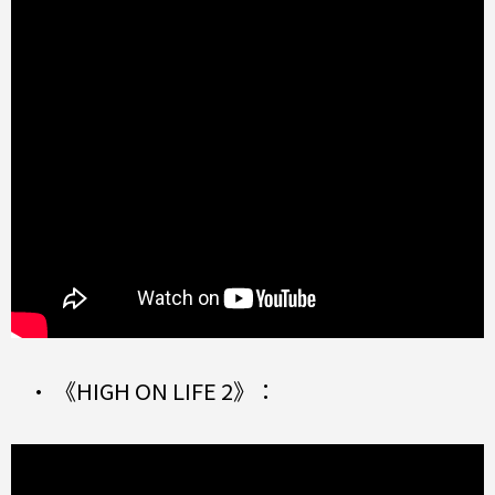
• 《HIGH ON LIFE 2》：