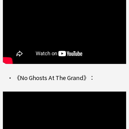
• 《No Ghosts At The Grand》：