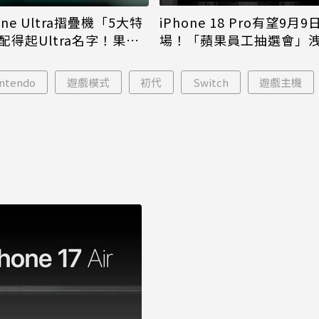
iPhone 18 Pro有望9月9
one Ultra摺疊機「5大特
場！「蘋果員工抽選會」
配得起Ultra名字！果粉
倪
更心動
ntendo
遊戲模式
初代
Switch
遊戲主機