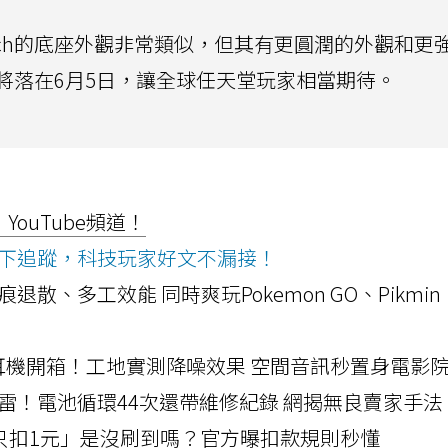
tch的底座外觀非常類似，但其有更圓潤的外觀和更
將落在6月5日，讓全球任天堂玩家相當期待。
ouTube頻道！
ws按下追蹤，科技玩家好文不漏接！
a開箱！摺痕退散、多工效能 同時爽玩Pokemon GO、Pikmin
LLEXION耳機開箱！工地實測降噪效果 空間音訊秒置身電影
雷！電池循環44次還帶維修紀錄 網揭無良賣家手法
北捷「只扣1元」是沒刷到嗎？官方曝扣款規則秒懂