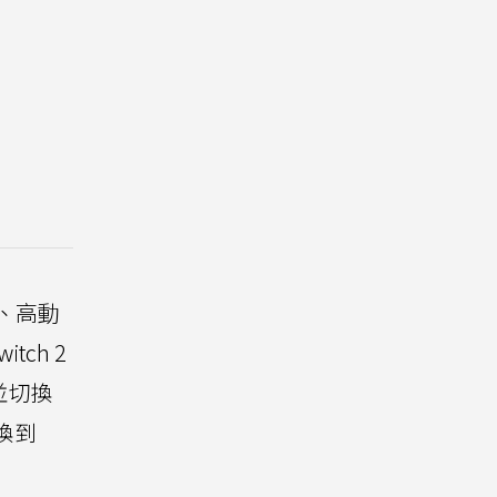
、高動
ch 2
並切換
換到