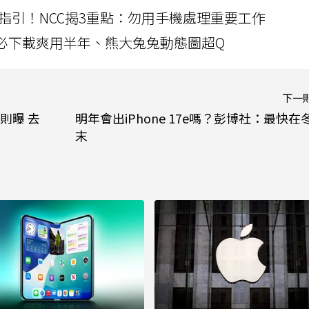
指引！NCC揭3重點：勿用手機處理重要工作
」字必下載爽用半年、熊大兔兔動態圖超Q
下一
則曝 去
明年會出iPhone 17e嗎？彭博社：最快在
末