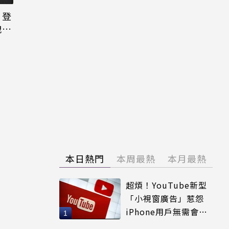
日登
洩端
本日熱門
本周最熱
本月最熱
超煩！YouTube新型
「小視窗廣告」惹怨
iPhone用戶無需會員
輕鬆解決