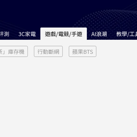
評測
3C家電
遊戲/電競/手遊
AI浪潮
教學/工
新」庫存機
行動斷網
蘋果BTS