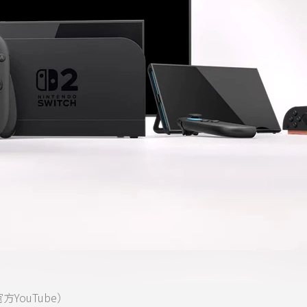
方YouTube）