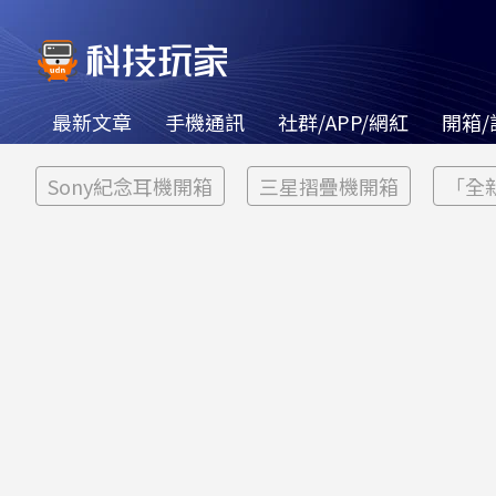
最新文章
手機通訊
社群/APP/網紅
開箱/
Sony紀念耳機開箱
三星摺疊機開箱
「全