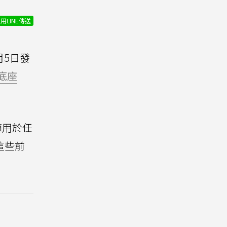
用LINE傳送
月5日發
底座
適用於任
e這些前