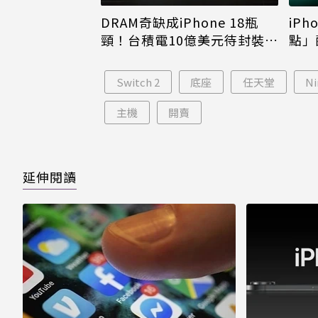
DRAM奇缺成iPhone 18瓶
iPh
頸！台積電10億美元待封裝晶
點」
片只能枯等
看完
Switch 2
底座
任天堂
Ni
主機
開賣
延伸閱讀