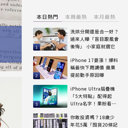
本日熱門
本周最熱
本月最熱
洗烘分開還是合一好？
過來人曝「盲目跟風會
後悔」 小家庭就選它
iPhone 17要漲！爆料
稱最快下周調價 蘋果
提前動手原因曝
iPhone Ultra摺疊機
「5大特點」配得起
Ultra名字！果粉看完
更心動
你敢投資嗎？18歲少
年花5萬「囤貨20條記