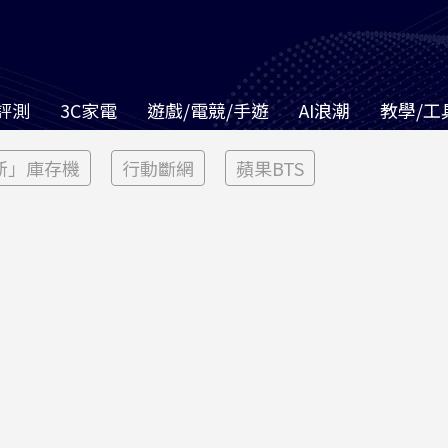
評測
3C家電
遊戲/電競/手遊
AI浪潮
教學/工
新」庫存機
行動斷網
蘋果BTS