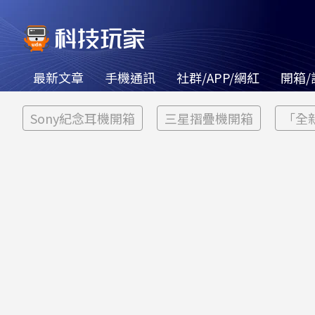
最新文章
手機通訊
社群/APP/網紅
開箱/
Sony紀念耳機開箱
三星摺疊機開箱
「全