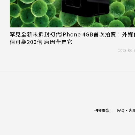
罕見全新未拆封
初代
iPhone 4GB首次拍賣！外
值可翻200倍 原因全是它
2023-06-
刊登廣告
FAQ
·
客