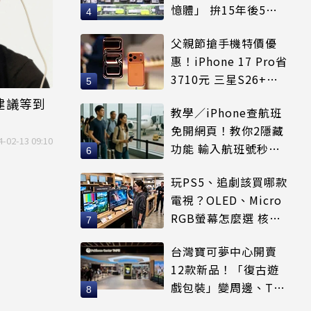
憶體」 拚15年後5倍
賣出
父親節搶手機特價優
惠！iPhone 17 Pro省
3710元 三星S26+狂
降8千元
隊建議等到
教學／iPhone查航班
免開網頁！教你2隱藏
4-02-13 09:10
功能 輸入航班號秒看
起降時間
玩PS5、追劇該買哪款
電視？OLED、Micro
RGB螢幕怎麼選 核心
優缺點一次看
台灣寶可夢中心開賣
12款新品！「復古遊
戲包裝」變周邊、T恤
可裝進收納包