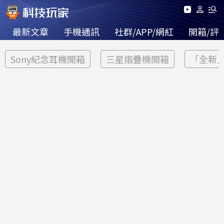
最新文章
手機通訊
社群/APP/網紅
開箱/評
Sony紀念耳機開箱
三星摺疊機開箱
「全新