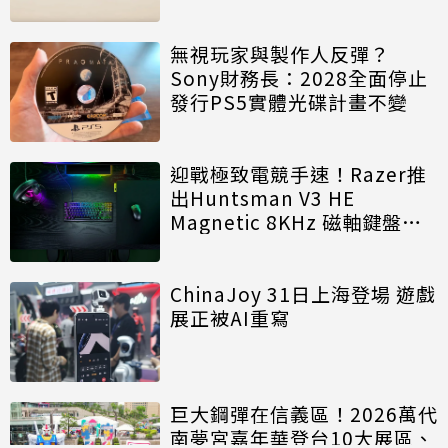
無視玩家與製作人反彈？
Sony財務長：2028全面停止
發行PS5實體光碟計畫不變
迎戰極致電競手速！Razer推
出Huntsman V3 HE
Magnetic 8KHz 磁軸鍵盤效
能再進化
ChinaJoy 31日上海登場 遊戲
展正被AI重寫
巨大鋼彈在信義區！2026萬代
南夢宮嘉年華登台10大展區、