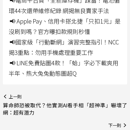
📢電商平台買「全新庫存機」踩雷！電池循
環44次還帶維修紀錄 網揭無良賣家手法
📢 Apple Pay、信用卡搭北捷「只扣1元」是
沒刷到嗎？官方曝扣款規則秒懂
📢國家級「行動斷網」演習完整指引！NCC
揭3重點：勿用手機處理重要工作
📢 LINE免費貼圖4款！「蛤」字必下載爽用
半年、熊大兔兔動態圖超Q
上一則
算命師恐被取代？他實測AI看手相「超神準」嚇壞了
網：超有潛力
下一則