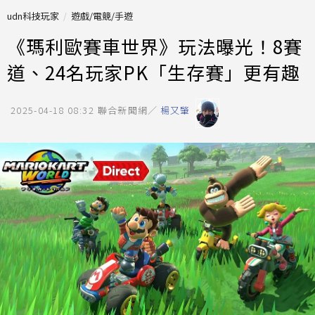
udn科技玩家
遊戲/電競/手遊
《瑪利歐賽車世界》玩法曝光！8賽
道、24名玩家PK「生存賽」更有趣
2025-04-18 08:32
聯合新聞網／
楊又肇