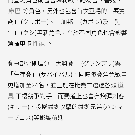
庫巴
等角色，另外也包含首次登場的「栗寶
寶」 (クリボー)、「加邦」 (ガボン)及「乳
牛」 (ウシ)等新角色，至於不同角色也會影響
選擇車輛
性能
。
賽事部分則區分「大獎賽」 (グランプリ)與
「生存賽」 (サバイバル)，同時參賽角色數量
更增加至24名，並且能在比賽中透過各類
道
具
干擾競爭對手，而賽道上也會有炮彈刺客
(キラー)、投擲鐵鎚攻擊的鐵鎚兄弟 (ハンマ
ーブロス)等影響前進。