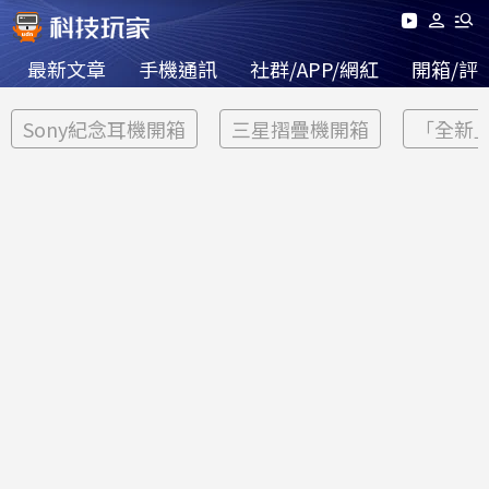
最新文章
手機通訊
社群/APP/網紅
開箱/評
Sony紀念耳機開箱
三星摺疊機開箱
「全新