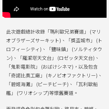
此次遊戲總計收錄「瑪利歐兄弟賽道」 (マリ
オブラザーズサーキット)、「獎盃城市」 (ト
ロフィーシティ)、「鹽味鎮」 (ソルティタウ
ン)、「羅潔塔天文台」 (ロゼッタ天文台)、
「鬼影電影院」 (おばけシネマ)，以及包含
「奇諾比奧工廠」 (キノピオファクトリー)、
「碧姬海灘」 (ピーチビーチ)、「瓦利歐船
艦」 (ワリオシップ)等懷舊賽道。
而登場角色則包含瑪利歐、路易吉、碧姬、