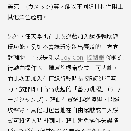
美克」 (カメック)等，能以不同道具特性阻止
其他角色超前。
另外，任天堂也在此次遊戲加入諸多輔助遊
玩功能，例如不會讓玩家跑出賽道的「方向
盤輔助」，或是能以
Joy-Con
控制器
傾斜進
行轉向操作的「體感陀螺儀模式」可功能，
而此次更加入在直線行駛時長按R鍵進行蓄
力，放開即可高高跳起的「蓄力跳躍」 (チャ
ージジャンプ)，藉此在賽道越過障礙、閃避
攻擊等，其他則包含能在自由駕駛或單人模
式可將個人時間倒回，藉此避免操作失誤情
形再次發生 (但其他角色時間不會倒回)。