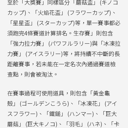
至於「大獎賽」同樣區分「蘑菇盃」 (キノコ
カップ)、「火焰花盃」 (フラワーカップ)、
「星星盃」 (スターカップ)等，單一賽事都必
須跑完4條賽道計算排名。生存賽」則包含
「強力拉力賽」 (パワフルラリー)與「冰凍拉
力賽」 (アイスラリー)等，將持續不中斷的長
距離賽事，若未能在一定名次內通過賽道檢
查點，則會被淘汰。
在賽事過程可使用道具，則包含「黃金龜
殼」 (ゴールデンこうら)、「冰凍花」 (アイ
スフラワー)、「鐵鎚」 (ハンマー)、「巨大
蘑菇」 (巨大キノコ)、「羽毛」 (ハネ)、「卡