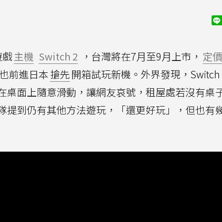
遊戲
主機
Switch 2
，台灣將在7月至9月上市，
定
》也前進日本
搶先
開箱試玩新機。外界發現，Switch 
在桌面上隨意滑動，讓網友哀號，租屋處若沒有桌
隊提到仍有其他方法遊玩，「還更好玩」，但也有