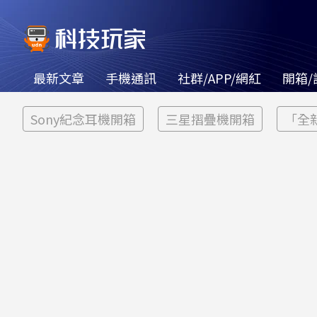
最新文章
手機通訊
社群/APP/網紅
開箱/
Sony紀念耳機開箱
三星摺疊機開箱
「全