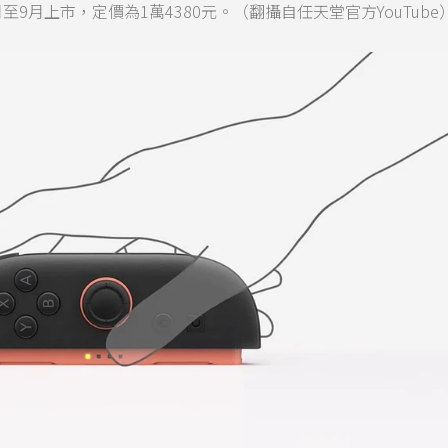
月至9月上市，定價為1萬4380元。（翻攝自任天堂官方YouTube