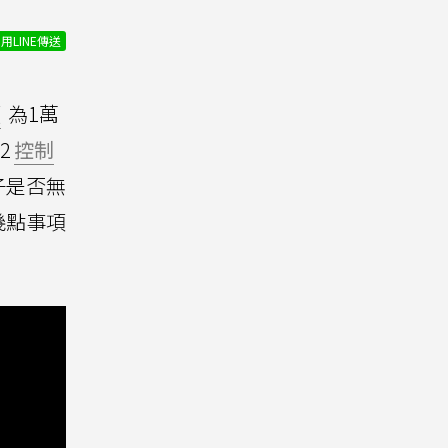
用LINE傳送
價
為1萬
2
控制
子是否無
幾點事項