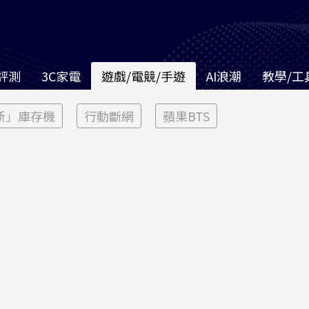
評測
3C家電
遊戲/電競/手遊
AI浪潮
教學/工
新」庫存機
行動斷網
蘋果BTS