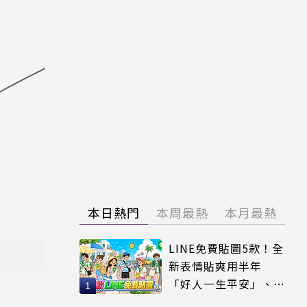
）
本日熱門
本周最熱
本月最熱
LINE免費貼圖5款！全
新表情貼爽用半年
「好人一生平安」、
「好熱」必用