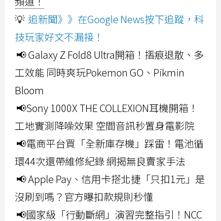
頻道！
💡
追新聞》》在Google News按下追蹤，科
技玩家好文不漏接！
📢 Galaxy Z Fold8 Ultra開箱！摺痕退散、多
工效能 同時爽玩Pokemon GO、Pikmin
Bloom
📢Sony 1000X THE COLLEXION耳機開箱！
工地實測降噪效果 空間音訊秒置身電影院
📢電商平台買「全新庫存機」踩雷！電池循
環44次還帶維修紀錄 網揭無良賣家手法
📢 Apple Pay、信用卡搭北捷「只扣1元」是
沒刷到嗎？官方曝扣款規則秒懂
📢國家級「行動斷網」演習完整指引！NCC