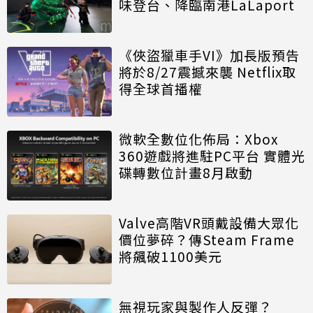
味登台、降臨南港LaLaport
《俠盜獵車手VI》加長版預告
將於8/27震撼來襲 Netflix取
得全球首播權
微軟全數位化佈局：Xbox
360遊戲將進駐PC平台 實體光
碟轉數位計畫8月啟動
Valve高階VR頭戴設備大眾化
價位夢碎？傳Steam Frame
將飆破1100美元
無視玩家與製作人反彈？