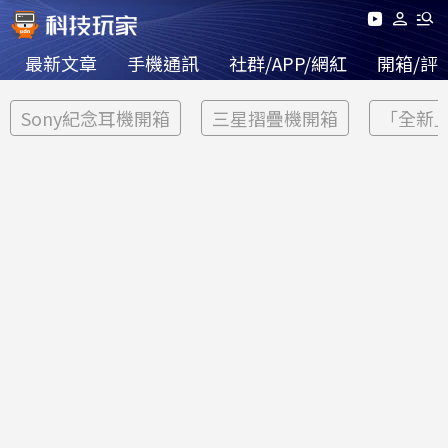
最新文章
手機通訊
社群/APP/網紅
開箱/評
Sony紀念耳機開箱
三星摺疊機開箱
「全新