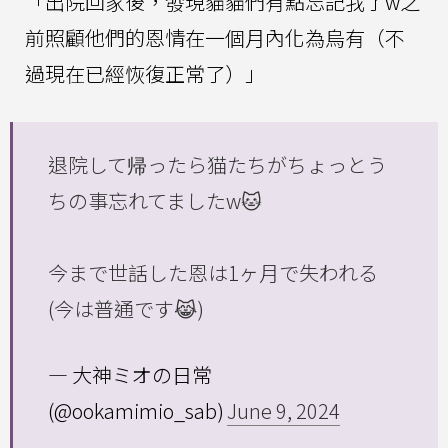
「出院回家後，發現貓貓們有點忘記我了w之
前照顧他們的恩情在一個月內化為烏有（不
過現在已經恢復正常了）」
退院して帰ったら猫たちがちょっとう
ちの事忘れてましたw🐱
今まで世話した恩は1ヶ月で失われる
(今は普通です😹)
— 大神ミオの日常
(@ookamimio_sab)
June 9, 2024