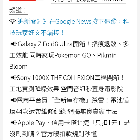
頻道！
💡
追新聞》》在Google News按下追蹤，科
技玩家好文不漏接！
📢 Galaxy Z Fold8 Ultra開箱！摺痕退散、多
工效能 同時爽玩Pokemon GO、Pikmin
Bloom
📢Sony 1000X THE COLLEXION耳機開箱！
工地實測降噪效果 空間音訊秒置身電影院
📢電商平台買「全新庫存機」踩雷！電池循
環44次還帶維修紀錄 網揭無良賣家手法
📢 Apple Pay、信用卡搭北捷「只扣1元」是
沒刷到嗎？官方曝扣款規則秒懂