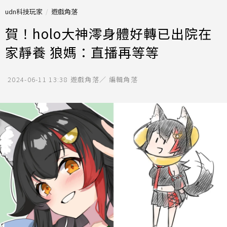
udn科技玩家
遊戲角落
賀！holo大神澪身體好轉已出院在
家靜養 狼媽：直播再等等
2024-06-11 13:38
遊戲角落／ 編輯角落