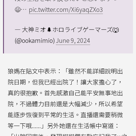
😃…
pic.twitter.com/Xi6yaqZXo3
— 大神ミオ🌲ホロライブゲーマーズ🐺
(@ookamimio)
June 9, 2024
狼媽在貼文中表示：「雖然不能詳細說明出
院日期，但我已經出院了！讓大家擔心了，
真的很抱歉。首先感激自己能平安無事地出
院，不過體力目前還是大幅減少，所以希望
能逐步恢復到平常的生活。直播還需要稍微
等一下哦......」另外她還在生活帳中寫道：