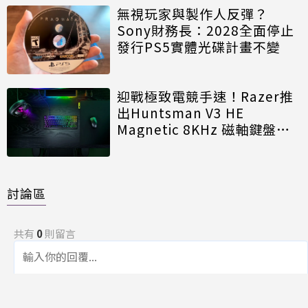
無視玩家與製作人反彈？
Sony財務長：2028全面停止
發行PS5實體光碟計畫不變
迎戰極致電競手速！Razer推
出Huntsman V3 HE
Magnetic 8KHz 磁軸鍵盤效
能再進化
討論區
共有
0
則留言