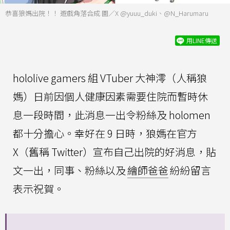
恭喜狼媽出院！！ 遊戲角落合成 圖／X @yuuu_duki、@N_Harumaru
用LINE傳送
hololive gamers 組 VTuber 大神澪（人稱狼
媽）日前因個人健康因素需要住院而暫時休
息一段時間，此消息一出令粉絲及 holomen
都十分擔心。幸好在 9 日時，狼媽在官方
X（舊稱 Twitter）宣布自己出院的好消息，貼
文一出，同事、粉絲以及
繪師爸爸
紛紛留言
表示祝賀。