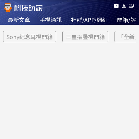
最新文章
手機通訊
社群/APP/網紅
開箱/評
Sony紀念耳機開箱
三星摺疊機開箱
「全新