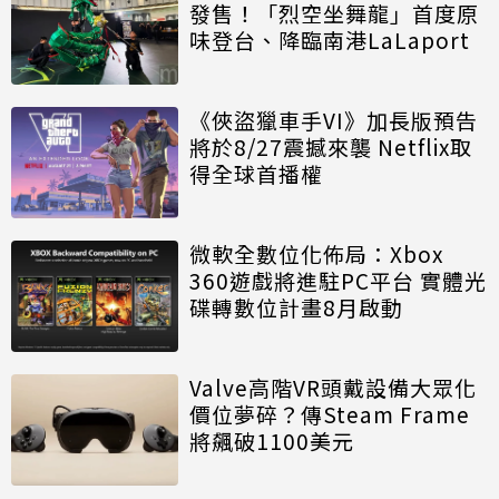
發售！「烈空坐舞龍」首度原
味登台、降臨南港LaLaport
《俠盜獵車手VI》加長版預告
將於8/27震撼來襲 Netflix取
得全球首播權
微軟全數位化佈局：Xbox
360遊戲將進駐PC平台 實體光
碟轉數位計畫8月啟動
Valve高階VR頭戴設備大眾化
價位夢碎？傳Steam Frame
將飆破1100美元