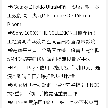
📢 Galaxy Z Fold8 Ultra開箱！摺痕退散、多
工效能 同時爽玩Pokemon GO、Pikmin
Bloom
📢Sony 1000X THE COLLEXION耳機開箱！
工地實測降噪效果 空間音訊秒置身電影院
📢電商平台買「全新庫存機」踩雷！電池循
環44次還帶維修紀錄 網揭無良賣家手法
📢 Apple Pay、信用卡搭北捷「只扣1元」是
沒刷到嗎？官方曝扣款規則秒懂
📢國家級「行動斷網」演習完整指引！NCC
揭3重點：勿用手機處理重要工作
📢 LINE免費貼圖4款！「蛤」字必下載爽用