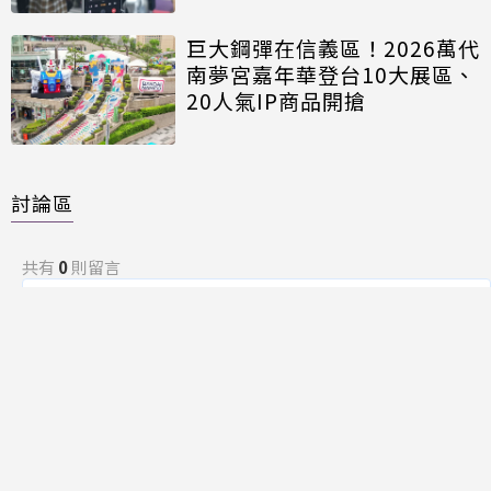
巨大鋼彈在信義區！2026萬代
南夢宮嘉年華登台10大展區、
20人氣IP商品開搶
討論區
共有
0
則留言
規範
回覆