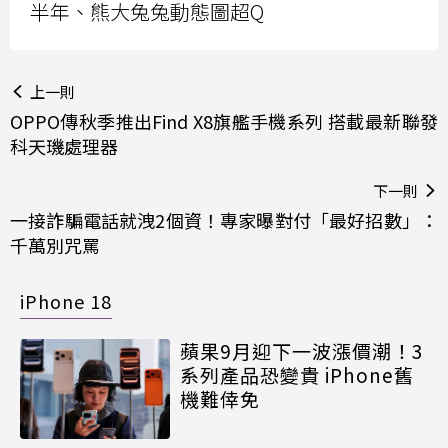
半年、熊大兔兔動態圖超Q
上一則
OPPO傳秋季推出Find X8旗艦手機系列 搭載最新聯發
科天璣處理器
下一則
一接詐騙電話就洩2個資！專家曝對付「最好招數」：
千萬別咒罵
iPhone 18
蘋果9月迎下一波漲價潮！3
系列產品恐變貴 iPhone舊
機難倖免