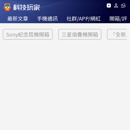
最新文章
手機通訊
社群/APP/網紅
開箱/評
Sony紀念耳機開箱
三星摺疊機開箱
「全新