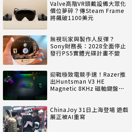
Valve高階VR頭戴設備大眾化
價位夢碎？傳Steam Frame
將飆破1100美元
無視玩家與製作人反彈？
Sony財務長：2028全面停止
發行PS5實體光碟計畫不變
迎戰極致電競手速！Razer推
出Huntsman V3 HE
Magnetic 8KHz 磁軸鍵盤效
能再進化
ChinaJoy 31日上海登場 遊戲
展正被AI重寫