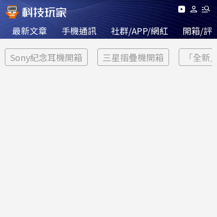
最新文章
手機通訊
社群/APP/網紅
開箱/評
Sony紀念耳機開箱
三星摺疊機開箱
「全新