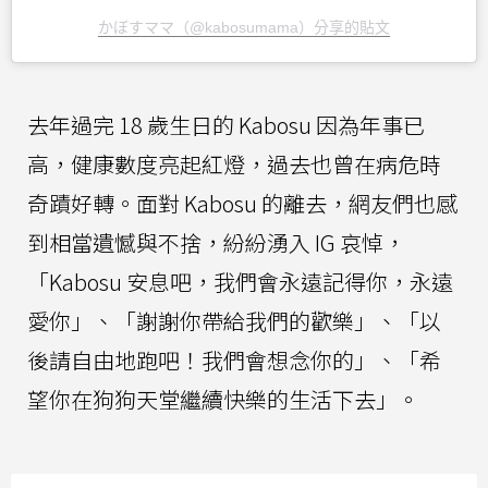
かぼすママ（@kabosumama）分享的貼文
去年過完 18 歲生日的 Kabosu 因為年事已
高，健康數度亮起紅燈，過去也曾在病危時
奇蹟好轉。面對 Kabosu 的離去，網友們也感
到相當遺憾與不捨，紛紛湧入 IG 哀悼，
「Kabosu 安息吧，我們會永遠記得你，永遠
愛你」、「謝謝你帶給我們的歡樂」、「以
後請自由地跑吧！我們會想念你的」、「希
望你在狗狗天堂繼續快樂的生活下去」。