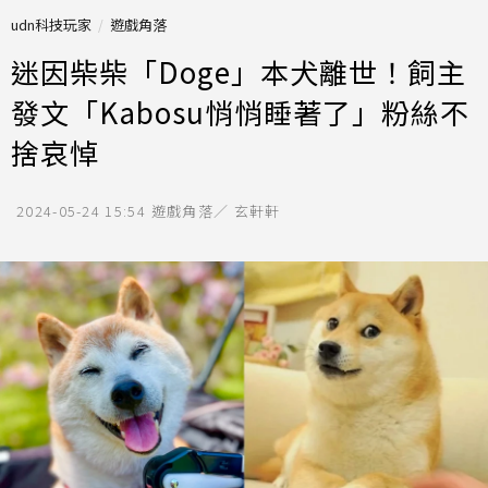
udn科技玩家
遊戲角落
迷因柴柴「Doge」本犬離世！飼主
發文「Kabosu悄悄睡著了」粉絲不
捨哀悼
2024-05-24 15:54
遊戲角落／ 玄軒軒