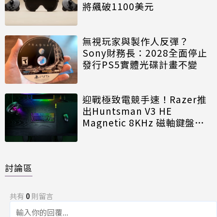
將飆破1100美元
無視玩家與製作人反彈？
Sony財務長：2028全面停止
發行PS5實體光碟計畫不變
迎戰極致電競手速！Razer推
出Huntsman V3 HE
Magnetic 8KHz 磁軸鍵盤效
能再進化
討論區
共有
0
則留言