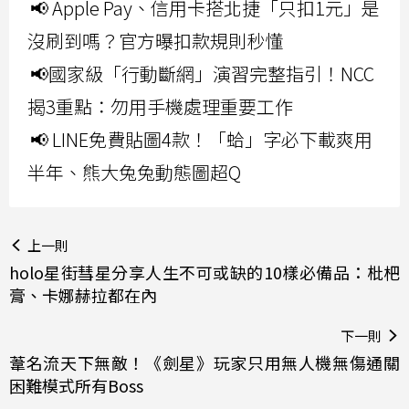
📢 Apple Pay、信用卡搭北捷「只扣1元」是
沒刷到嗎？官方曝扣款規則秒懂
📢國家級「行動斷網」演習完整指引！NCC
揭3重點：勿用手機處理重要工作
📢 LINE免費貼圖4款！「蛤」字必下載爽用
半年、熊大兔兔動態圖超Q
上一則
holo星街彗星分享人生不可或缺的10樣必備品：枇杷
膏、卡娜赫拉都在內
下一則
葦名流天下無敵！《劍星》玩家只用無人機無傷通關
困難模式所有Boss