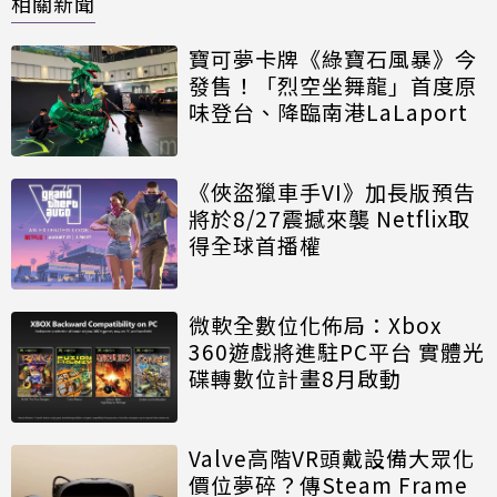
相關新聞
寶可夢卡牌《綠寶石風暴》今
發售！「烈空坐舞龍」首度原
味登台、降臨南港LaLaport
《俠盜獵車手VI》加長版預告
將於8/27震撼來襲 Netflix取
得全球首播權
微軟全數位化佈局：Xbox
360遊戲將進駐PC平台 實體光
碟轉數位計畫8月啟動
Valve高階VR頭戴設備大眾化
價位夢碎？傳Steam Frame