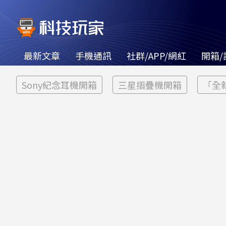
最新文章
手機通訊
社群/APP/網紅
開箱/
Sony紀念耳機開箱
三星摺疊機開箱
「全