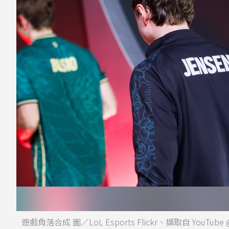
遊戲角落合成 圖／LoL Esports Flickr、擷取自 YouTube @