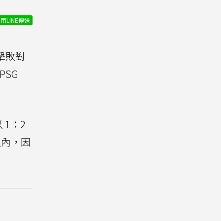
用LINE傳送
亮擊敗對
PSG
 1：2
之內，因