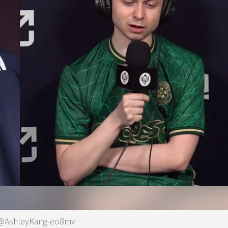
AshleyKang-eo8mv