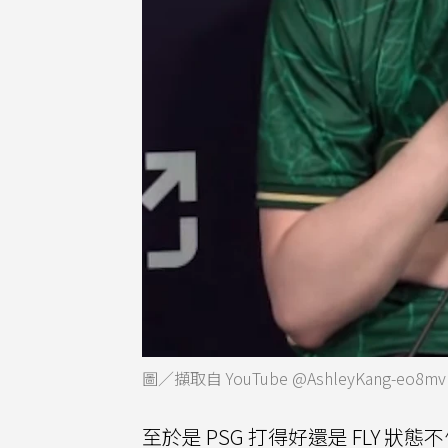
圖／擷取自 YouTube @AshleyKang-eo8mv
至於是 PSG 打得好還是 FLY 狀態