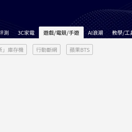
評測
3C家電
遊戲/電競/手遊
AI浪潮
教學/工
新」庫存機
行動斷網
蘋果BTS