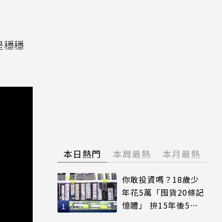
是穩穩
本日熱門
本周最熱
本月最熱
你敢投資嗎？18歲少
年花5萬「囤貨20條記
憶體」 拚15年後5倍
賣出