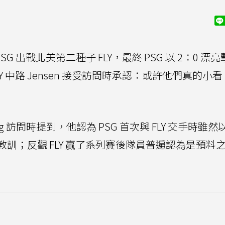
G 出戰北美第二種子 FLY，最終 PSG 以 2：0 漂
Y 中路 Jensen 接受訪問時承認：或許他們真的小看 
Kang 訪問時提到，他認為 PSG 首次與 FLY 交手時雖然以
訓；反觀 FLY 贏了系列賽後隊員普遍認為是預料