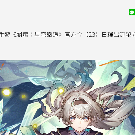
手遊《崩壞：星穹鐵道》官方今（23）日釋出流螢