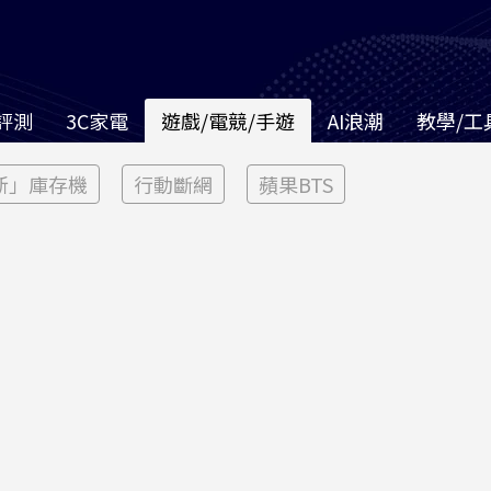
評測
3C家電
遊戲/電競/手遊
AI浪潮
教學/工
新」庫存機
行動斷網
蘋果BTS