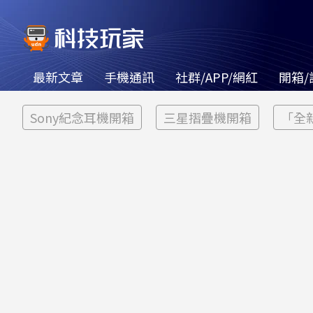
最新文章
手機通訊
社群/APP/網紅
開箱/
Sony紀念耳機開箱
三星摺疊機開箱
「全