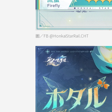
圖／FB @HonkaiStarRail.CHT