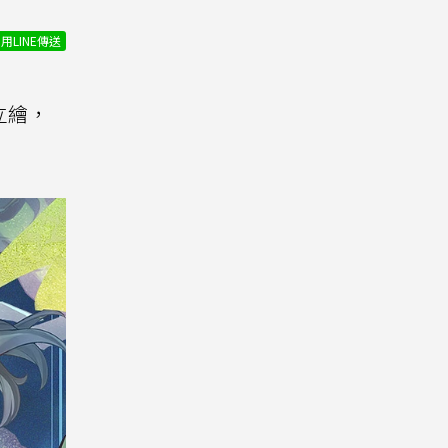
用LINE傳送
立繪，