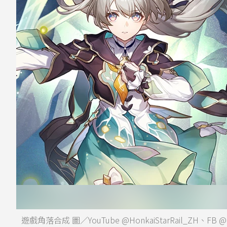
遊戲角落合成 圖／YouTube @HonkaiStarRail_ZH、FB @Hon