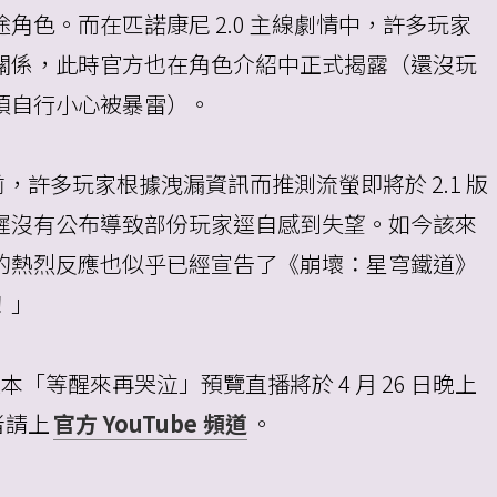
角色。而在匹諾康尼 2.0 主線劇情中，許多玩家
關係，此時官方也在角色介紹中正式揭露（還沒玩
煩自行小心被暴雷）。
出前，許多玩家根據洩漏資訊而推測流螢即將於 2.1 版
遲沒有公布導致部份玩家逕自感到失望。如今該來
的熱烈反應也似乎已經宣告了《崩壞：星穹鐵道》
！」
版本「等醒來再哭泣」預覽直播將於 4 月 26 日晚上
者請上
官方 YouTube 頻道
。