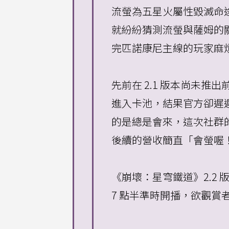
流螢為五星火屬性毀滅命途
就紛紛猜測流螢與薩姆的
完匹諾康尼主線的玩家麻
先前在 2.1 版本尚未推
進入卡池，結果官方卻遲
的是總是會來，這次社群
後續的營收簡直「會螢喔
《崩壞：星穹鐵道》2.2 
7 點半準時開播，欲觀賞