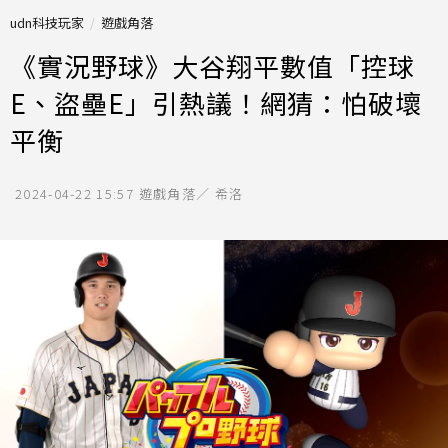
udn科技玩家
遊戲角落
《實況野球》大谷翔平數值「控球
E、盜壘E」引熱議！網猜：怕破壞
平衡
2024-04-22 15:57
遊戲角落／ 希洛