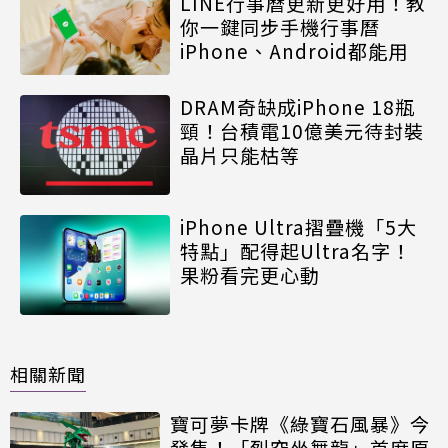
LINE行事曆更新更好用！教
你一鍵同步手機行事曆
iPhone、Android都能用
DRAM奇缺成iPhone 18瓶
頸！台積電10億美元待封裝
晶片只能枯等
iPhone Ultra摺疊機「5大
特點」配得起Ultra名字！
果粉看完更心動
相關新聞
寶可夢卡牌《綠寶石風暴》今
發售！「烈空坐舞龍」首度原