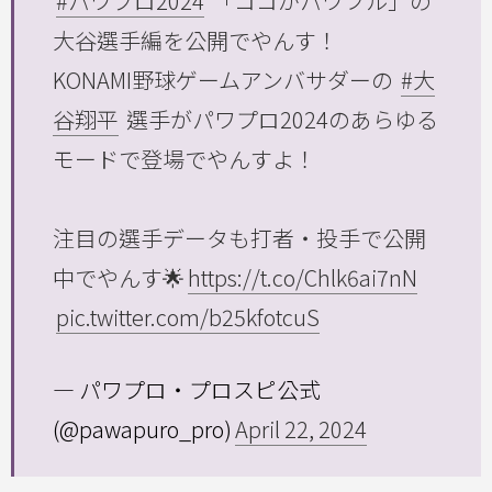
#パワプロ2024
「ココがパワフル」の
大谷選手編を公開でやんす！
KONAMI野球ゲームアンバサダーの
#大
谷翔平
選手がパワプロ2024のあらゆる
モードで登場でやんすよ！
注目の選手データも打者・投手で公開
中でやんす🌟
https://t.co/Chlk6ai7nN
pic.twitter.com/b25kfotcuS
— パワプロ・プロスピ公式
(@pawapuro_pro)
April 22, 2024