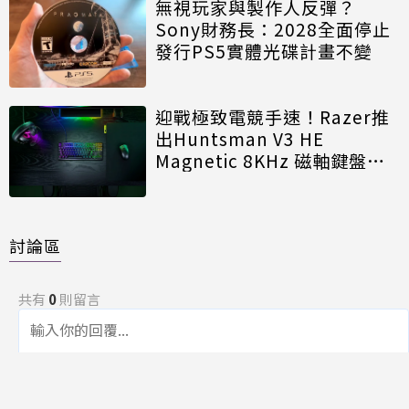
無視玩家與製作人反彈？
Sony財務長：2028全面停止
發行PS5實體光碟計畫不變
迎戰極致電競手速！Razer推
出Huntsman V3 HE
Magnetic 8KHz 磁軸鍵盤效
能再進化
討論區
共有
0
則留言