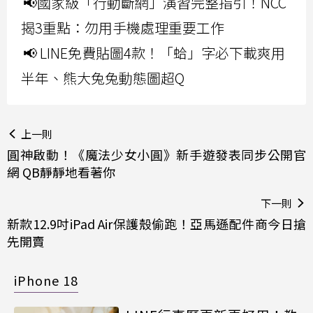
📢國家級「行動斷網」演習完整指引！NCC
揭3重點：勿用手機處理重要工作
📢 LINE免費貼圖4款！「蛤」字必下載爽用
半年、熊大兔兔動態圖超Q
上一則
圓神啟動！《魔法少女小圓》新手遊發表同步公開官
網 QB靜靜地看著你
下一則
新款12.9吋iPad Air保護殼偷跑！亞馬遜配件商今日搶
先開賣
iPhone 18