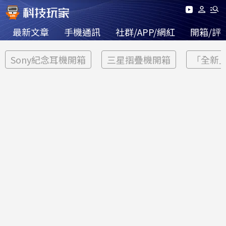
最新文章
手機通訊
社群/APP/網紅
開箱/評
Sony紀念耳機開箱
三星摺疊機開箱
「全新