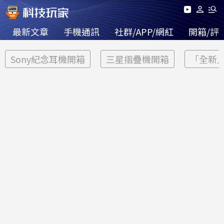
最新文章
手機通訊
社群/APP/網紅
開箱/評
Sony紀念耳機開箱
三星摺疊機開箱
「全新