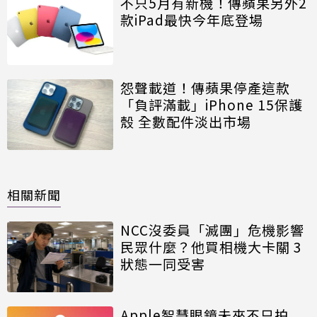
不只5月有新機！傳蘋果另外2
款iPad最快今年底登場
怨聲載道！傳蘋果停產這款
「負評滿載」iPhone 15保護
殼 全數配件淡出市場
相關新聞
NCC沒委員「滅團」危機影響
民眾什麼？他買相機大卡關 3
狀態一同受害
Apple智慧眼鏡未來不只拍