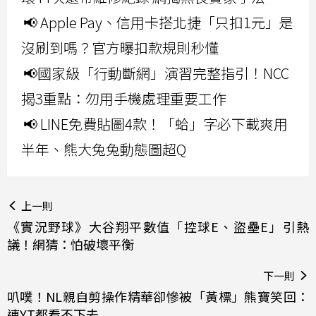
📢 Apple Pay、信用卡搭北捷「只扣1元」是
沒刷到嗎？官方曝扣款規則秒懂
📢國家級「行動斷網」演習完整指引！NCC
揭3重點：勿用手機處理重要工作
📢 LINE免費貼圖4款！「蛤」字必下載爽用
半年、熊大兔兔動態圖超Q
上一則
《實況野球》大谷翔平數值「控球E、盜壘E」引熱
議！網猜：怕破壞平衡
下一則
叭噗！NL親自剪操作精華卻慘被「黃標」熊寶笑回：
連YT都看不下去