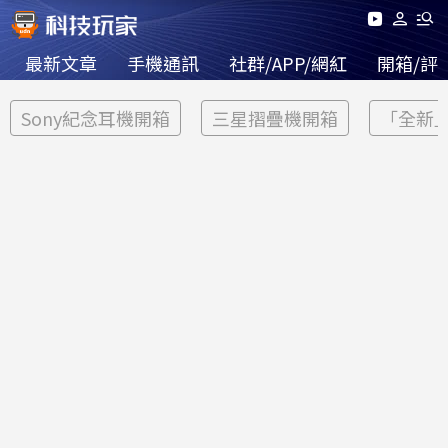
最新文章
手機通訊
社群/APP/網紅
開箱/評
Sony紀念耳機開箱
三星摺疊機開箱
「全新