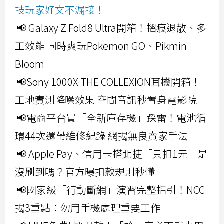
技玩家好文不漏接！
📢 Galaxy Z Fold8 Ultra開箱！摺痕退散、多
工效能 同時爽玩Pokemon GO、Pikmin
Bloom
📢Sony 1000X THE COLLEXION耳機開箱！
工地實測降噪效果 空間音訊秒置身電影院
📢電商平台買「全新庫存機」踩雷！電池循
環44次還帶維修紀錄 網揭無良賣家手法
📢 Apple Pay、信用卡搭北捷「只扣1元」是
沒刷到嗎？官方曝扣款規則秒懂
📢國家級「行動斷網」演習完整指引！NCC
揭3重點：勿用手機處理重要工作