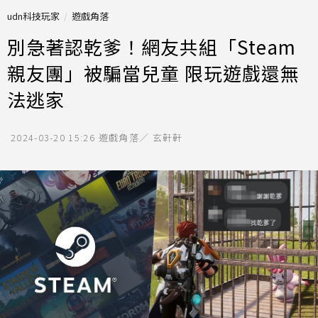
udn科技玩家
遊戲角落
別急著認乾爹！網友共組「Steam
親友團」被騙當兒童 限玩遊戲還無
法逃家
2024-03-20 15:26
遊戲角落／ 玄軒軒