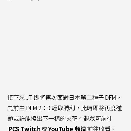
接下來 JT 即將再次面對日本第二種子 DFM，
先前由 DFM 2：0 輕取勝利，此時即將再度碰
頭或許能擦出不一樣的火花。觀眾可前往
PCS Twitch
或
YouTube 頻道
前往收看。