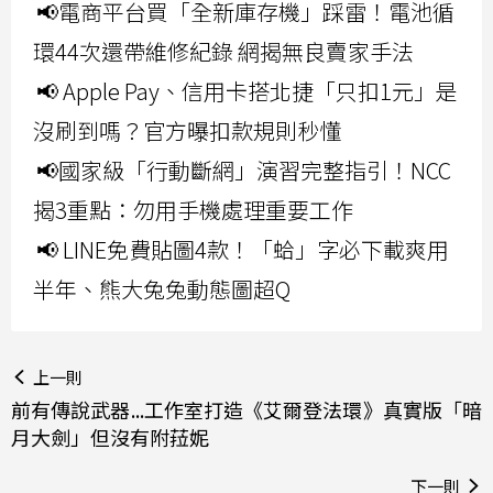
📢電商平台買「全新庫存機」踩雷！電池循
環44次還帶維修紀錄 網揭無良賣家手法
📢 Apple Pay、信用卡搭北捷「只扣1元」是
沒刷到嗎？官方曝扣款規則秒懂
📢國家級「行動斷網」演習完整指引！NCC
揭3重點：勿用手機處理重要工作
📢 LINE免費貼圖4款！「蛤」字必下載爽用
半年、熊大兔兔動態圖超Q
上一則
前有傳說武器...工作室打造《艾爾登法環》真實版「暗
月大劍」但沒有附菈妮
下一則