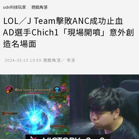
udn科技玩家
遊戲角落
LOL／J Team擊敗ANC成功止血
AD選手Chich1「現場開噴」意外創
造名場面
2024-03-15 10:59
遊戲角落／ 希洛