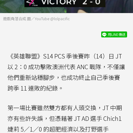
遊戲角落合成 圖／YouTube @lolpacific
用LINE傳送
《英雄聯盟》S14 PCS 季後賽昨（14）日 JT
以 2：0 成功擊敗澳洲代表 ANC 戰隊，不僅讓
他們重新站穩腳步，也成功終止自己季後賽
跨季 11 連敗的紀錄。
第一場比賽雖然雙方都有人頭交換，JT 中期
亦有些許失誤，但憑藉著 JT AD 選手 Chich1
婕莉 5／1／0 的超肥經濟以及打野選手