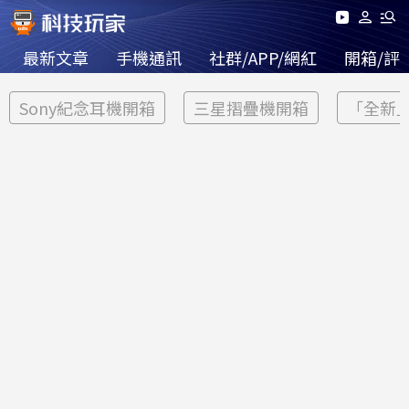
最新文章
手機通訊
社群/APP/網紅
開箱/評
Sony紀念耳機開箱
三星摺疊機開箱
「全新