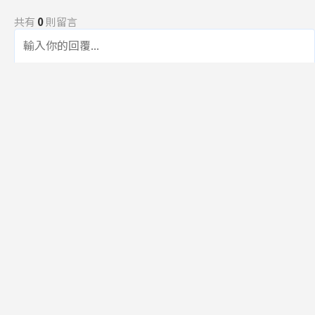
共有
0
則留言
規範
回覆
還沒有留言，成為第一個發言的人吧！