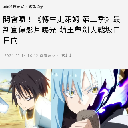
udn科技玩家
遊戲角落
開會囉！《轉生史萊姆 第三季》最
新宣傳影片曝光 萌王舉劍大戰坂口
日向
2024-03-14 10:42
遊戲角落／ 玄軒軒