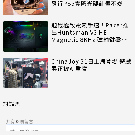
發行PS5實體光碟計畫不變
迎戰極致電競手速！Razer推
出Huntsman V3 HE
Magnetic 8KHz 磁軸鍵盤效
能再進化
ChinaJoy 31日上海登場 遊戲
展正被AI重寫
討論區
共有
0
則留言