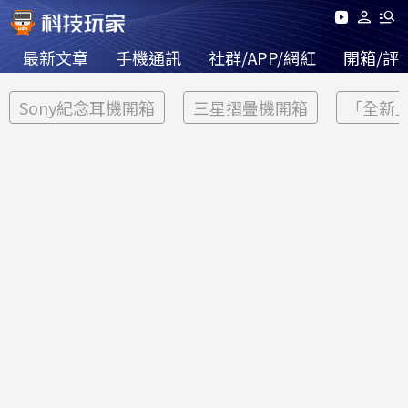
最新文章
手機通訊
社群/APP/網紅
開箱/評
Sony紀念耳機開箱
三星摺疊機開箱
「全新