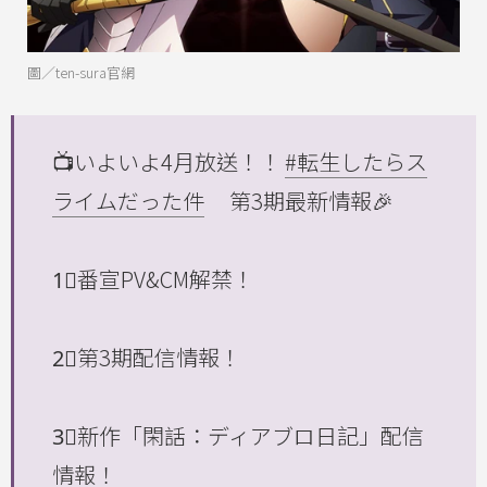
圖／ten-sura官網
📺いよいよ4月放送！！
#転生したらス
ライムだった件
第3期最新情報🎉
1⃣番宣PV&CM解禁！
2⃣第3期配信情報！
3⃣新作「閑話：ディアブロ日記」配信
情報！