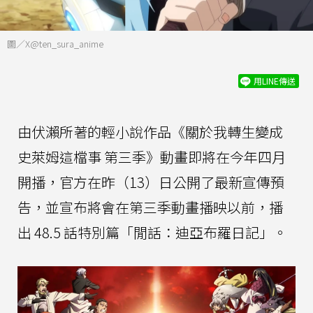
圖／X@ten_sura_anime
用LINE傳送
由伏瀨所著的輕小說作品《關於我轉生變成
史萊姆這檔事 第三季》動畫即將在今年四月
開播，官方在昨（13）日公開了最新宣傳預
告，並宣布將會在第三季動畫播映以前，播
出 48.5 話特別篇「閒話：迪亞布羅日記」。