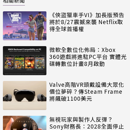
相關新聞
《俠盜獵車手VI》加長版預告
將於8/27震撼來襲 Netflix取
得全球首播權
微軟全數位化佈局：Xbox
360遊戲將進駐PC平台 實體光
碟轉數位計畫8月啟動
Valve高階VR頭戴設備大眾化
價位夢碎？傳Steam Frame
將飆破1100美元
無視玩家與製作人反彈？
Sony財務長：2028全面停止