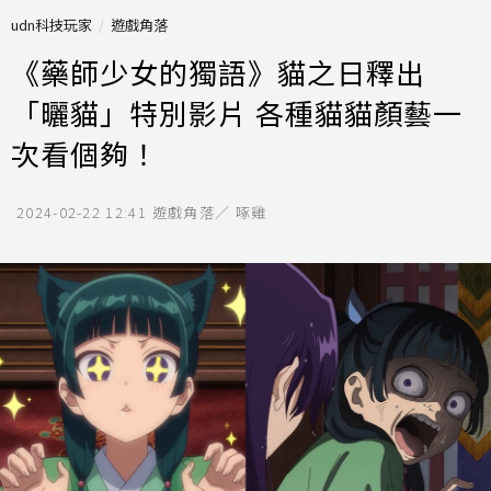
udn科技玩家
遊戲角落
《藥師少女的獨語》貓之日釋出
「曬貓」特別影片 各種貓貓顏藝一
次看個夠！
2024-02-22 12:41
遊戲角落／ 啄雞