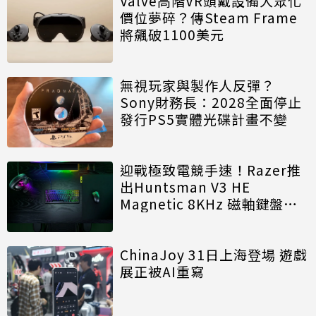
Valve高階VR頭戴設備大眾化
價位夢碎？傳Steam Frame
將飆破1100美元
無視玩家與製作人反彈？
Sony財務長：2028全面停止
發行PS5實體光碟計畫不變
迎戰極致電競手速！Razer推
出Huntsman V3 HE
Magnetic 8KHz 磁軸鍵盤效
能再進化
ChinaJoy 31日上海登場 遊戲
展正被AI重寫