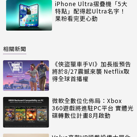
iPhone Ultra摺疊機「5大
特點」配得起Ultra名字！
果粉看完更心動
相關新聞
《俠盜獵車手VI》加長版預告
將於8/27震撼來襲 Netflix取
得全球首播權
微軟全數位化佈局：Xbox
360遊戲將進駐PC平台 實體光
碟轉數位計畫8月啟動