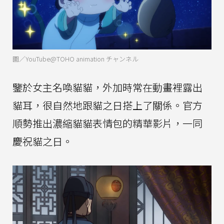
圖／YouTube@TOHO animation チャンネル
鑒於女主名喚貓貓，外加時常在動畫裡露出
貓耳，很自然地跟貓之日搭上了關係。官方
順勢推出濃縮貓貓表情包的精華影片，一同
慶祝貓之日。