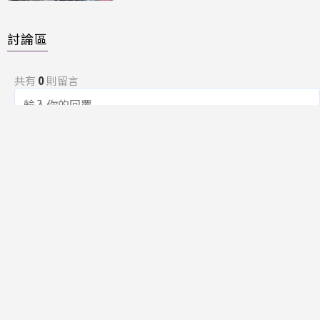
討論區
共有
0
則留言
規範
回覆
還沒有留言，成為第一個發言的人吧！