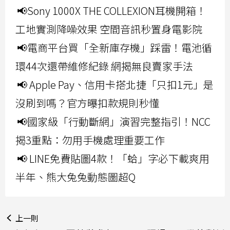
📢Sony 1000X THE COLLEXION耳機開箱！
工地實測降噪效果 空間音訊秒置身電影院
📢電商平台買「全新庫存機」踩雷！電池循
環44次還帶維修紀錄 網揭無良賣家手法
📢 Apple Pay、信用卡搭北捷「只扣1元」是
沒刷到嗎？官方曝扣款規則秒懂
📢國家級「行動斷網」演習完整指引！NCC
揭3重點：勿用手機處理重要工作
📢 LINE免費貼圖4款！「蛤」字必下載爽用
半年、熊大兔兔動態圖超Q
上一則