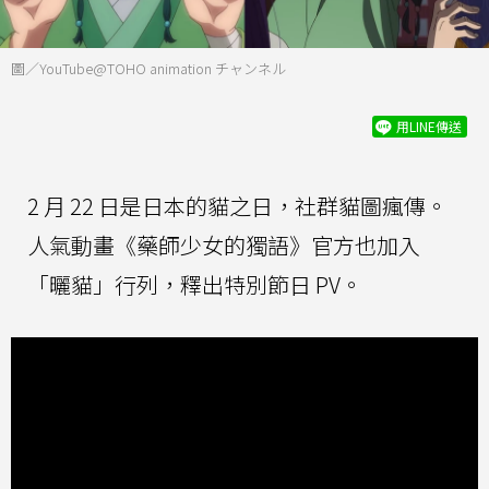
圖／YouTube@TOHO animation チャンネル
用LINE傳送
2 月 22 日是日本的貓之日，社群貓圖瘋傳。
人氣動畫《藥師少女的獨語》官方也加入
「曬貓」行列，釋出特別節日 PV。