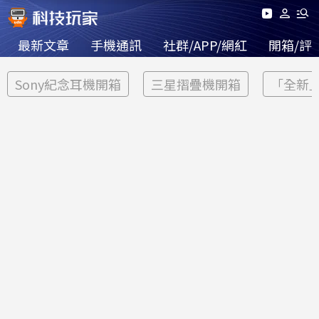
最新文章
手機通訊
社群/APP/網紅
開箱/評
Sony紀念耳機開箱
三星摺疊機開箱
「全新