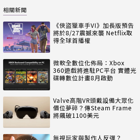
相關新聞
《俠盜獵車手VI》加長版預告
將於8/27震撼來襲 Netflix取
得全球首播權
微軟全數位化佈局：Xbox
360遊戲將進駐PC平台 實體光
碟轉數位計畫8月啟動
Valve高階VR頭戴設備大眾化
價位夢碎？傳Steam Frame
將飆破1100美元
無視玩家與製作人反彈？