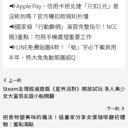
📢 Apple Pay、信用卡搭北捷「只扣1元」是
沒刷到嗎？官方曝扣款規則秒懂
📢國家級「行動斷網」演習完整指引！NCC
揭3重點：勿用手機處理重要工作
📢 LINE免費貼圖4款！「蛤」字必下載爽用
半年、熊大兔兔動態圖超Q
上一則
Steam友情毀滅遊戲《星界派對》開放試玩 多人美少
女大富翁友誼小船開翻
下一則
把食物變美味的魔法！插畫家分享女僕咖啡廳初體
驗：羞恥滿點