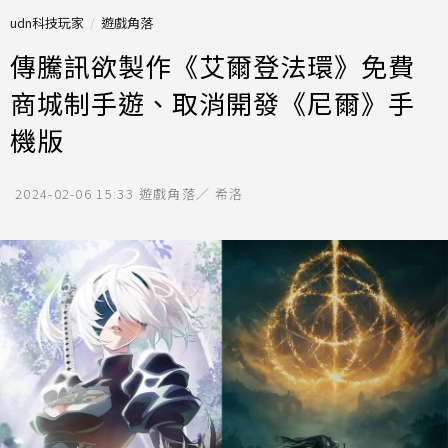
udn科技玩家
遊戲角落
傳騰訊欲製作《艾爾登法環》免費
商城制手遊、取消開發《尼爾》手
機版
2024-02-06 15:33
遊戲角落／ 希洛