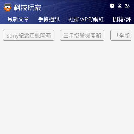
最新文章
手機通訊
社群/APP/網紅
開箱/評
Sony紀念耳機開箱
三星摺疊機開箱
「全新