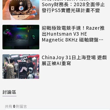
Sony財務長：2028全面停止
發行PS5實體光碟計畫不變
迎戰極致電競手速！Razer推
出Huntsman V3 HE
Magnetic 8KHz 磁軸鍵盤效
能再進化
ChinaJoy 31日上海登場 遊戲
展正被AI重寫
討論區
共有
0
則留言