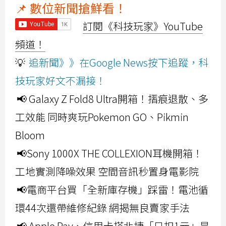
📌 數位新聞搶鮮看！
訂閱《科技玩家》YouTube
頻道！
💡
追新聞》》在Google News按下追蹤，科
技玩家好文不漏接！
📢 Galaxy Z Fold8 Ultra開箱！摺痕退散、多
工效能 同時爽玩Pokemon GO、Pikmin
Bloom
📢Sony 1000X THE COLLEXION耳機開箱！
工地實測降噪效果 空間音訊秒置身電影院
📢電商平台買「全新庫存機」踩雷！電池循
環44次還帶維修紀錄 網揭無良賣家手法
📢 Apple Pay、信用卡搭北捷「只扣1元」是