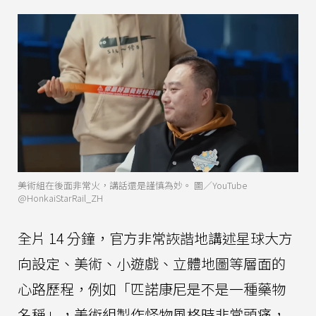
美術組在後面非常火，講話還是謹慎為妙。 圖／YouTube
@HonkaiStarRail_ZH
全片 14 分鐘，官方非常詼諧地講述星球大方
向設定、美術、小遊戲、立體地圖等層面的
心路歷程，例如「匹諾康尼是不是一種藥物
名稱」，美術組製作怪物風格時非常頭痛，