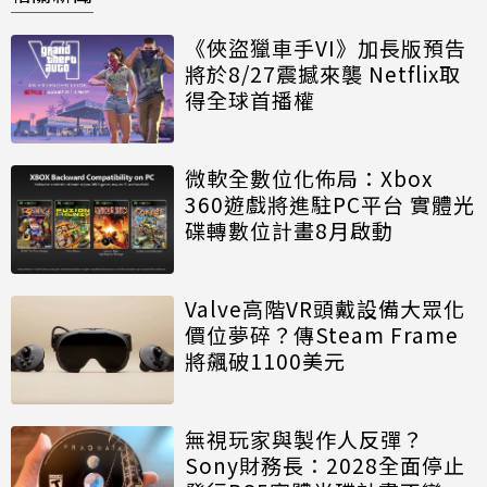
《俠盜獵車手VI》加長版預告
將於8/27震撼來襲 Netflix取
得全球首播權
微軟全數位化佈局：Xbox
360遊戲將進駐PC平台 實體光
碟轉數位計畫8月啟動
Valve高階VR頭戴設備大眾化
價位夢碎？傳Steam Frame
將飆破1100美元
無視玩家與製作人反彈？
Sony財務長：2028全面停止