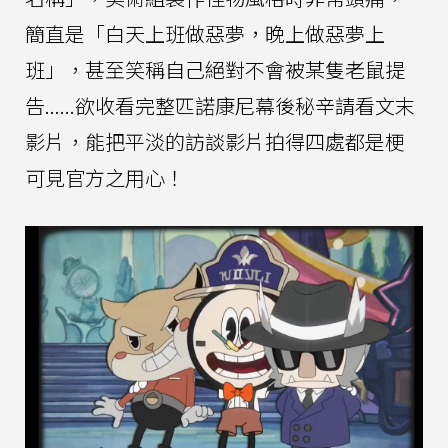
簡直是「白天上班做惡夢，晚上做惡夢上
班」，甚至笑稱自己絕對不會被某隻老鼠提
告......欲收看完整匹諾康尼幕後秘辛請看文末
影片，能把平淡的訪談影片拍得四處都是梗
可見官方之用心！