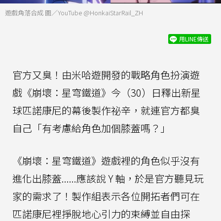
遊戲角落合成 圖／YouTube @HonkaiStarRail_ZH
用LINE傳送
官方又臭！由米哈遊開發的戰略角色扮演遊
戲《崩壞：星穹鐵道》今（30）日釋出新星
球匹諾康尼的幕後製作祕辛，就連官方都臭
自己「有考慮給角色加個膝蓋嗎？」
《崩壞：星穹鐵道》遊戲裡的角色似乎沒有
進化出膝蓋......應該說 Y 軸，於是官方聽見玩
家的需求了！製作組表示各位開拓者們可在
匹諾康尼裡掙脫地心引力的束縛並自由探