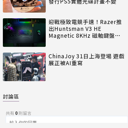
發行PS5實體光碟計畫不變
迎戰極致電競手速！Razer推
出Huntsman V3 HE
Magnetic 8KHz 磁軸鍵盤效
能再進化
ChinaJoy 31日上海登場 遊戲
展正被AI重寫
討論區
共有
0
則留言