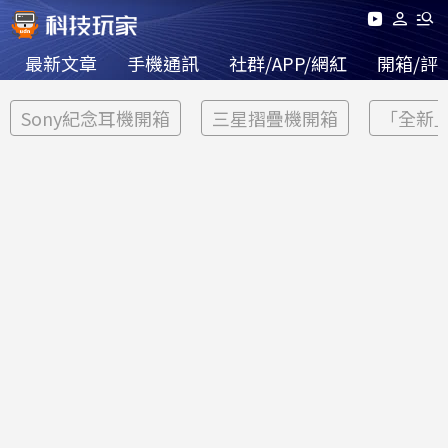
最新文章
手機通訊
社群/APP/網紅
開箱/評
Sony紀念耳機開箱
三星摺疊機開箱
「全新