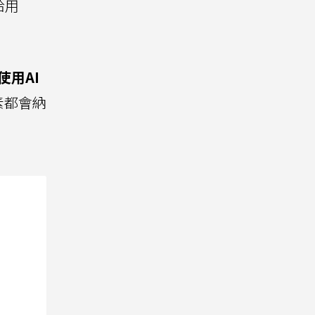
給用
使用AI
素都會納