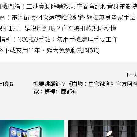
LLEXION耳機開箱！工地實測降噪效果 空間音訊秒置身電影
雷！電池循環44次還帶維修紀錄 網揭無良賣家手法
北捷「只扣1元」是沒刷到嗎？官方曝扣款規則秒懂
指引！NCC揭3重點：勿用手機處理重要工作
」字必下載爽用半年、熊大兔兔動態圖超Q
下一
司剩8
想要跳躍鍵？《崩壞：星穹鐵道》官方回
家：夢裡什麼都有