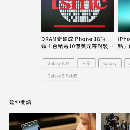
DRAM奇缺成iPhone 18瓶
iPh
頸！台積電10億美元待封裝晶
點」
片只能枯等
看完
Galaxy S24
三星
Galaxy
Galaxy Z Fold5
延伸閱讀