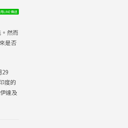
用LINE傳送
能。然而
未來是否
29
印度的
諾伊達及