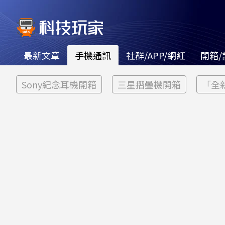
最新文章
手機通訊
社群/APP/網紅
開箱/
Sony紀念耳機開箱
三星摺疊機開箱
「全