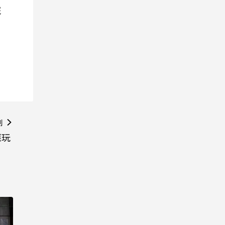
院
則
應玩