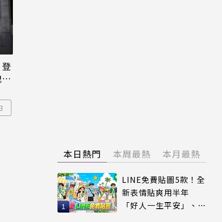
日登
洩端
3
本日熱門
本周最熱
本月最熱
LINE免費貼圖5款！全
新表情貼爽用半年
「好人一生平安」、
「好熱」必用