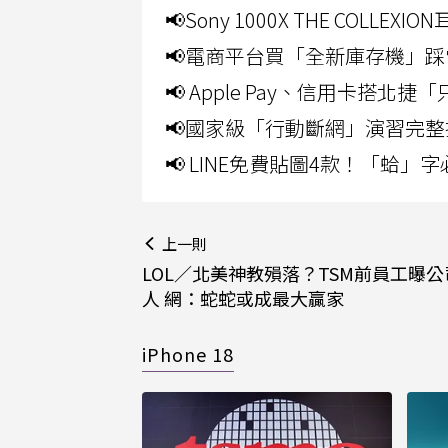
📢Sony 1000X THE CO
📢電商平台買「全新庫存機」踩
📢 Apple Pay、信用卡搭
📢國家級「行動斷網」演習完整
📢 LINE免費貼圖4款！「蛤
上一則
LOL／北美神教殞落？TSM前員工曝公
人 網：蛇蛇或成最大贏家
iPhone 18