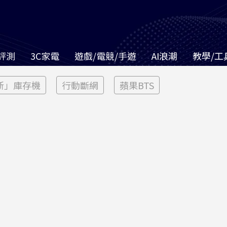
評測
3C家電
遊戲/電競/手遊
AI浪潮
教學/工
新」庫存機
行動斷網
蘋果BTS