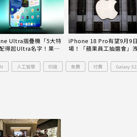
iPhone 18 Pro有望9月9
one Ultra摺疊機「5大特
場！「蘋果員工抽選會」
配得起Ultra名字！果粉
倪
更心動
AI
人工智慧
印度
免費
付費
Galaxy S2