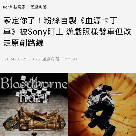
udn科技玩家
遊戲角落
索定你了！粉絲自製《血源卡丁
車》被Sony盯上 遊戲照樣發車但改
走原創路線
2024-01-29 13:22
遊戲角落／ KYLAT