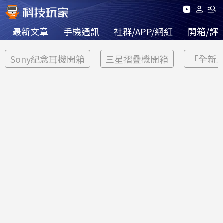
最新文章
手機通訊
社群/APP/網紅
開箱/評
Sony紀念耳機開箱
三星摺疊機開箱
「全新