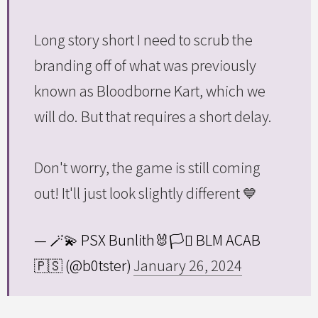
Long story short I need to scrub the
branding off of what was previously
known as Bloodborne Kart, which we
will do. But that requires a short delay.
Don't worry, the game is still coming
out! It'll just look slightly different 💙
— 🪄💫 PSX Bunlith🐰🏳️‍⚧️ BLM ACAB
🇵🇸 (@b0tster)
January 26, 2024