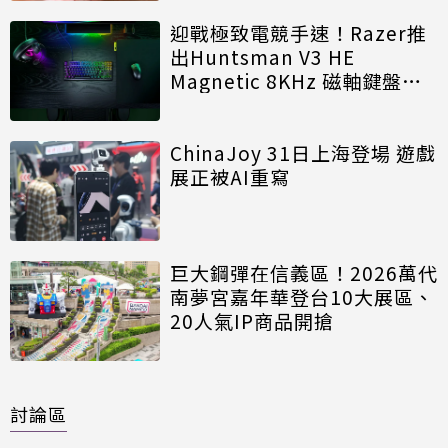
迎戰極致電競手速！Razer推
出Huntsman V3 HE
Magnetic 8KHz 磁軸鍵盤效
能再進化
ChinaJoy 31日上海登場 遊戲
展正被AI重寫
巨大鋼彈在信義區！2026萬代
南夢宮嘉年華登台10大展區、
20人氣IP商品開搶
討論區