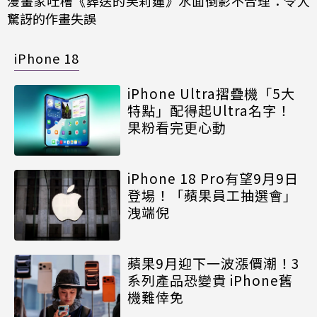
漫畫家吐槽《葬送的芙莉蓮》水面倒影不合理：令人
驚訝的作畫失誤
iPhone 18
iPhone Ultra摺疊機「5大
特點」配得起Ultra名字！
果粉看完更心動
iPhone 18 Pro有望9月9日
登場！「蘋果員工抽選會」
洩端倪
蘋果9月迎下一波漲價潮！3
系列產品恐變貴 iPhone舊
機難倖免