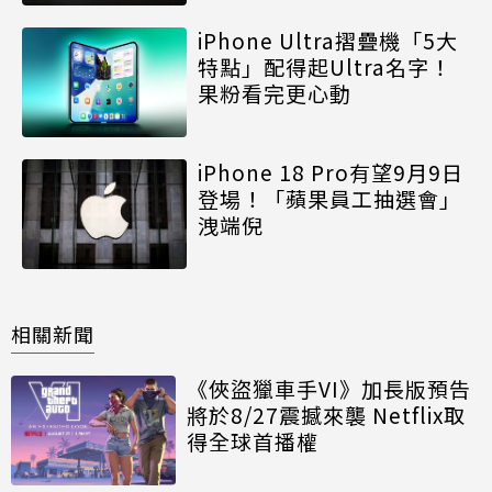
iPhone Ultra摺疊機「5大
特點」配得起Ultra名字！
果粉看完更心動
iPhone 18 Pro有望9月9日
登場！「蘋果員工抽選會」
洩端倪
相關新聞
《俠盜獵車手VI》加長版預告
將於8/27震撼來襲 Netflix取
得全球首播權