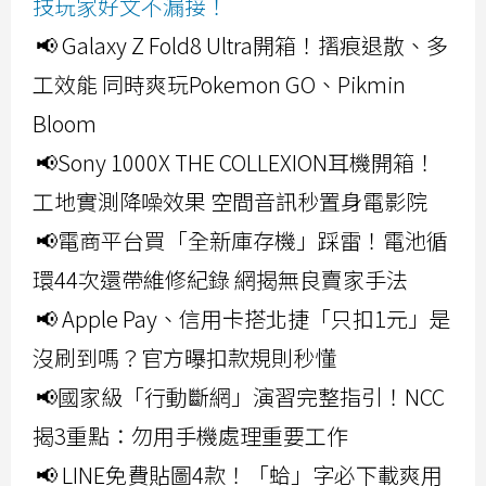
技玩家好文不漏接！
📢 Galaxy Z Fold8 Ultra開箱！摺痕退散、多
工效能 同時爽玩Pokemon GO、Pikmin
Bloom
📢Sony 1000X THE COLLEXION耳機開箱！
工地實測降噪效果 空間音訊秒置身電影院
📢電商平台買「全新庫存機」踩雷！電池循
環44次還帶維修紀錄 網揭無良賣家手法
📢 Apple Pay、信用卡搭北捷「只扣1元」是
沒刷到嗎？官方曝扣款規則秒懂
📢國家級「行動斷網」演習完整指引！NCC
揭3重點：勿用手機處理重要工作
📢 LINE免費貼圖4款！「蛤」字必下載爽用