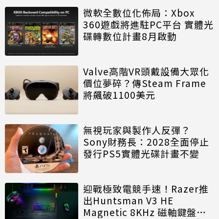
微軟全數位化佈局：Xbox
360遊戲將進駐PC平台 實體光
碟轉數位計畫8月啟動
Valve高階VR頭戴設備大眾化
價位夢碎？傳Steam Frame
將飆破1100美元
無視玩家與製作人反彈？
Sony財務長：2028全面停止
發行PS5實體光碟計畫不變
迎戰極致電競手速！Razer推
出Huntsman V3 HE
Magnetic 8KHz 磁軸鍵盤效