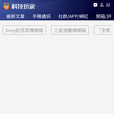
最新文章
手機通訊
社群/APP/網紅
開箱/評
Sony紀念耳機開箱
三星摺疊機開箱
「全新