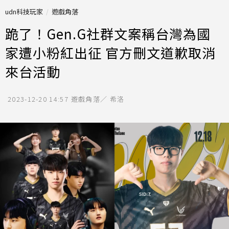
udn科技玩家
遊戲角落
跪了！Gen.G社群文案稱台灣為國
家遭小粉紅出征 官方刪文道歉取消
來台活動
2023-12-20 14:57
遊戲角落／ 希洛