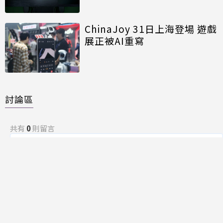
能再進化
ChinaJoy 31日上海登場 遊戲
展正被AI重寫
討論區
共有
0
則留言
規範
回覆