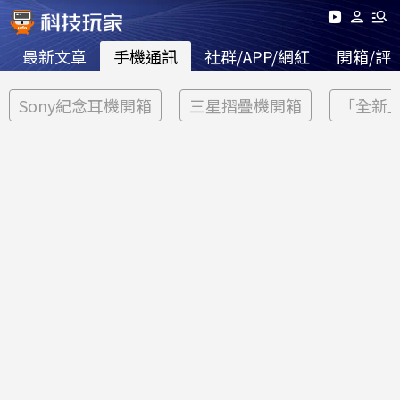
最新文章
手機通訊
社群/APP/網紅
開箱/評
Sony紀念耳機開箱
三星摺疊機開箱
「全新