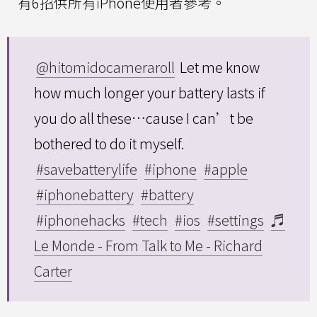
有6招供所有iPhone使用者參考。
@hitomidocameraroll
Let me know
how much longer your battery lasts if
you do all these…cause I can’t be
bothered to do it myself.
#savebatterylife
#iphone
#apple
#iphonebattery
#battery
#iphonehacks
#tech
#ios
#settings
♬
Le Monde - From Talk to Me - Richard
Carter