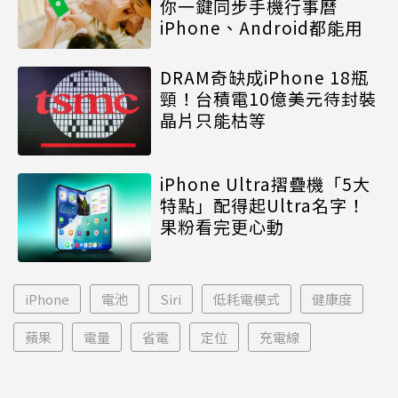
你一鍵同步手機行事曆
iPhone、Android都能用
DRAM奇缺成iPhone 18瓶
頸！台積電10億美元待封裝
晶片只能枯等
iPhone Ultra摺疊機「5大
特點」配得起Ultra名字！
果粉看完更心動
iPhone
電池
Siri
低耗電模式
健康度
蘋果
電量
省電
定位
充電線