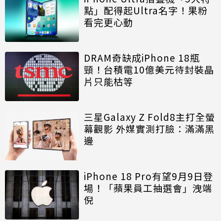
點」配得起Ultra名字！果粉
看完更心動
DRAM奇缺成iPhone 18瓶
頸！台積電10億美元待封裝晶
片只能枯等
三星Galaxy Z Fold8主打全螢
幕觀影 外媒實測打臉：滿滿黑
邊
iPhone 18 Pro有望9月9日登
場！「蘋果員工抽選會」洩端
倪