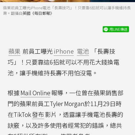
蘋果前員工曝光iPhone電池「長壽技巧」！只要靠6招就可以讓手機維持長
壽。翻攝自
英國《每日郵報》
用LINE傳送
蘋果
前員工曝光
iPhone
電池
「長壽技
巧」！只要靠這6招就可以不用花大錢換電
池，讓手機維持長壽不用怕沒電。
根據
Mail Online
報導，一位曾在蘋果銷售部
門的蘋果前員工Tyler Morgan於11月29日時
在TikTok
發布
影片，透露讓手機電池長壽的
訣竅，以及許多使用者經常犯的錯誤，總共