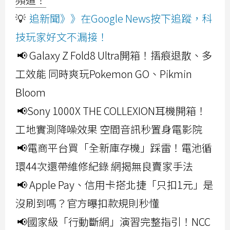
💡
追新聞》》在Google News按下追蹤，科
技玩家好文不漏接！
📢 Galaxy Z Fold8 Ultra開箱！摺痕退散、多
工效能 同時爽玩Pokemon GO、Pikmin
Bloom
📢Sony 1000X THE COLLEXION耳機開箱！
工地實測降噪效果 空間音訊秒置身電影院
📢電商平台買「全新庫存機」踩雷！電池循
環44次還帶維修紀錄 網揭無良賣家手法
📢 Apple Pay、信用卡搭北捷「只扣1元」是
沒刷到嗎？官方曝扣款規則秒懂
📢國家級「行動斷網」演習完整指引！NCC