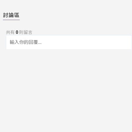
討論區
共有
0
則留言
規範
回覆
還沒有留言，成為第一個發言的人吧！