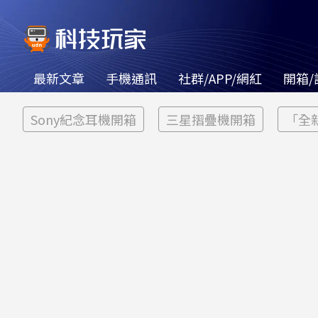
最新文章
手機通訊
社群/APP/網紅
開箱/
Sony紀念耳機開箱
三星摺疊機開箱
「全