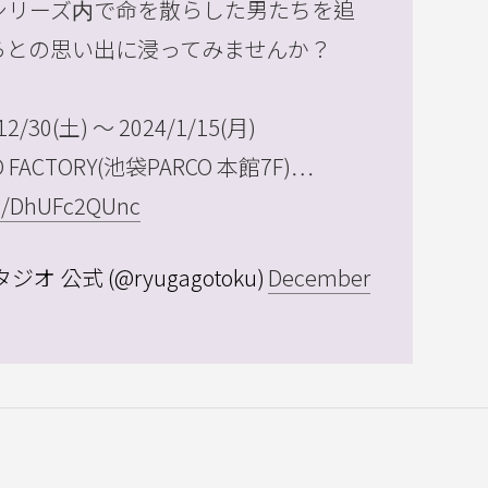
シリーズ内で命を散らした男たちを追
らとの思い出に浸ってみませんか？
/30(土) ～ 2024/1/15(月)
FACTORY(池袋PARCO 本館7F)…
om/DhUFc2QUnc
オ 公式 (@ryugagotoku)
December