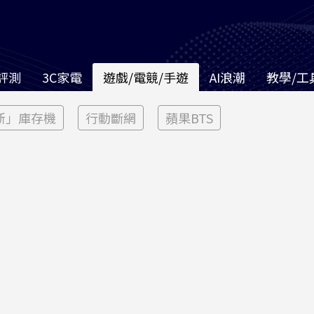
評測
3C家電
遊戲/電競/手遊
AI浪潮
教學/工
新」庫存機
行動斷網
蘋果BTS