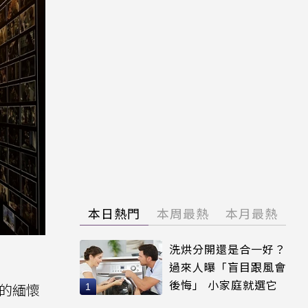
本日熱門
本周最熱
本月最熱
洗烘分開還是合一好？
過來人曝「盲目跟風會
後悔」 小家庭就選它
限的緬懷