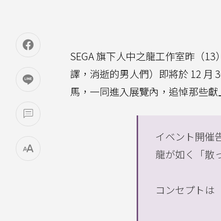
SEGA 旗下人中之龍工作室昨（
譯，消逝的男人們）即將於 12 月 
馬，一同進入展覽內，追悼那些獻
イベント開催告
龍が如く「散
コンセプトは