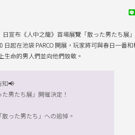
13）日宣布《人中之龍》首場展覽「散った男たち展
30 日起在池袋 PARCO 開展，玩家將可與春日一番
上生命的男人們並向他們致敬。
知📢
った男たち展」開催決定！
「散った男たち」への追悼。