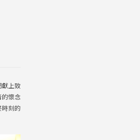
們獻上致
者的懷念
終時刻的