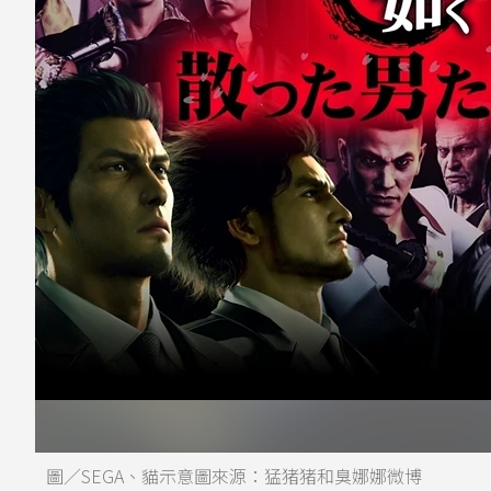
圖／SEGA、貓示意圖來源：猛猪猪和臭娜娜微博