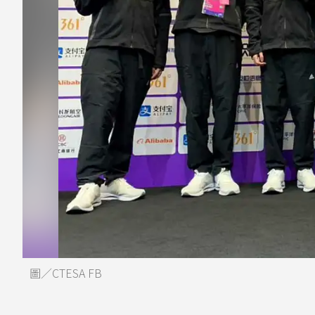
圖／CTESA FB