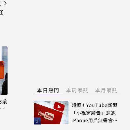
則
怪
本日熱門
本周最熱
本月最熱
3系
超煩！YouTube新型
機難
「小視窗廣告」惹怨
iPhone用戶無需會員
輕鬆解決