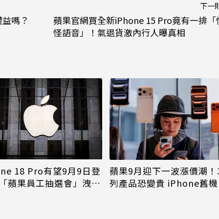
下一
權益嗎？
蘋果官網買全新iPhone 15 Pro竟有一排「
怪語音」！氣退貨激內行人曝真相
one 18 Pro有望9月9日登
蘋果9月迎下一波漲價潮！
「蘋果員工抽選會」洩端
列產品恐變貴 iPhone舊
倖免