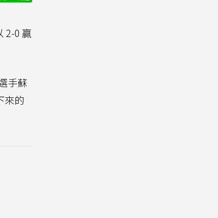
-0 贏
選手蘇
下來的
。