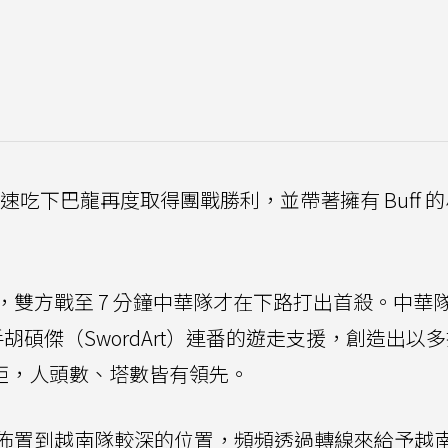
速吃下巴龍再度取得團戰勝利，並帶著擁有 Buff 
雙方戰至 7 分鐘中華隊才在下路打出首殺。中華
手胡碩傑（SwordArt）連番的遊走支援，創造出以
濟差距，人頭數、塔數皆有領先。
佈置到越南隊較深的位置，頻頻透過轉線來給予越