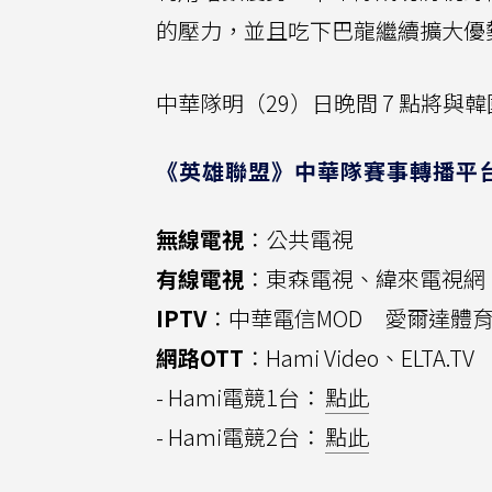
的壓力，並且吃下巴龍繼續擴大優勢
中華隊明（29）日晚間 7 點將
《英雄聯盟》中華隊賽事轉播平
無線電視
：公共電視
有線電視
：東森電視、緯來電視網
IPTV
：中華電信MOD 愛爾達體
網路OTT
：Hami Video、ELTA.TV
- Hami電競1台：
點此
- Hami電競2台：
點此