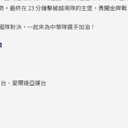
。最終在 23 分鐘擊破越南隊的主堡，勇闖金牌戰
與韓國隊對決，一起來為中華隊選手加油！
台
育台、愛爾達亞運台