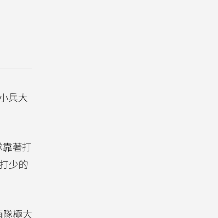
的小兵大
隊靠著打
多打少的
南隊極大