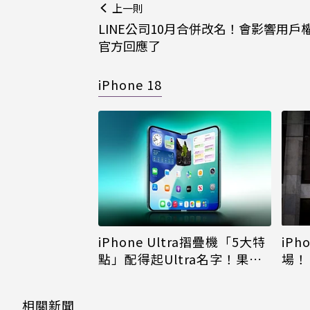
上一則
LINE公司10月合併改名！會影響用戶
官方回應了
iPhone 18
iPh
iPhone Ultra摺疊機「5大特
場！
點」配得起Ultra名字！果粉
倪
看完更心動
相關新聞