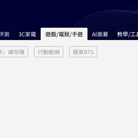
評測
3C家電
遊戲/電競/手遊
AI浪潮
教學/工
新」庫存機
行動斷網
蘋果BTS