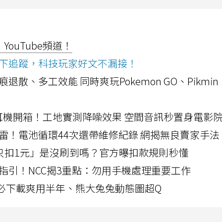
ouTube頻道！
ws按下追蹤，科技玩家好文不漏接！
a開箱！摺痕退散、多工效能 同時爽玩Pokemon GO、Pikmin
LLEXION耳機開箱！工地實測降噪效果 空間音訊秒置身電影
雷！電池循環44次還帶維修紀錄 網揭無良賣家手法
北捷「只扣1元」是沒刷到嗎？官方曝扣款規則秒懂
指引！NCC揭3重點：勿用手機處理重要工作
」字必下載爽用半年、熊大兔兔動態圖超Q