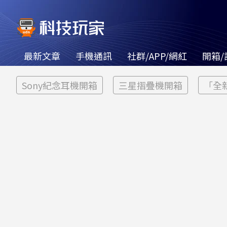
最新文章
手機通訊
社群/APP/網紅
開箱/
Sony紀念耳機開箱
三星摺疊機開箱
「全