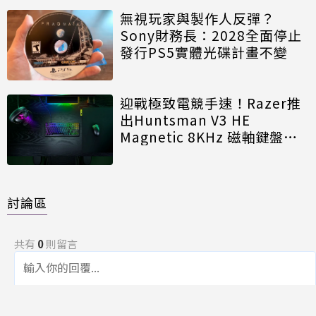
無視玩家與製作人反彈？
Sony財務長：2028全面停止
發行PS5實體光碟計畫不變
迎戰極致電競手速！Razer推
出Huntsman V3 HE
Magnetic 8KHz 磁軸鍵盤效
能再進化
討論區
共有
0
則留言