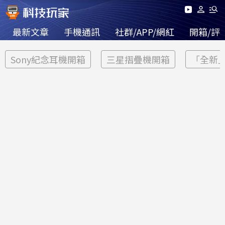
最新文章
手機通訊
社群/APP/網紅
開箱/評
Sony紀念耳機開箱
三星摺疊機開箱
「全新