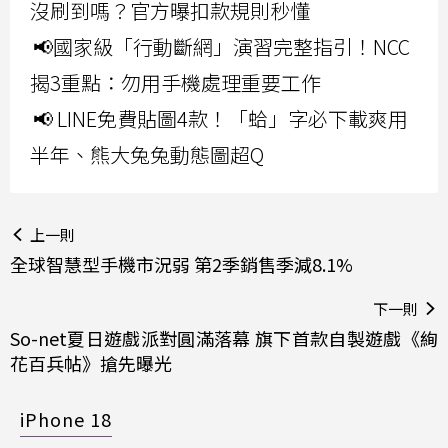
沒刷到嗎？官方曝扣款規則秒懂
📢國家級「行動斷網」演習完整指引！NCC
揭3重點：勿用手機處理重要工作
📢 LINE免費貼圖4款！「蛤」字必下載爽用
半年、熊大兔兔動態圖超Q
上一則
全球智慧型手機市況弱 第2季銷售季減8.1%
下一則
So-net夏日遊戲派對圓滿落幕 旗下首款自製遊戲《絢
花百兵帖》搶先曝光
iPhone 18