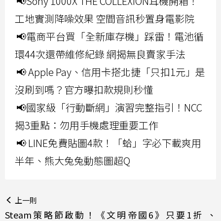
📢Sony 1000X THE COLLEXION耳機開箱！
工地實測降噪效果 空間音訊秒置身電影院
📢電商平台買「全新庫存機」踩雷！電池循
環44次還帶維修紀錄 網揭無良賣家手法
📢 Apple Pay、信用卡搭北捷「只扣1元」是
沒刷到嗎？官方曝扣款規則秒懂
📢國家級「行動斷網」演習完整指引！NCC
揭3重點：勿用手機處理重要工作
📢 LINE免費貼圖4款！「蛤」字必下載爽用
半年、熊大兔兔動態圖超Q
上一則
Steam策略節啟動！《文明帝國6》只要1折 、