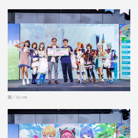
圖／So-net