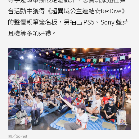
台活動中獲得《超異域公主連結☆Re:Dive》
的聲優親筆簽名板，另抽出 PS5、Sony 藍芽
耳機等多項好禮。
圖／So-net