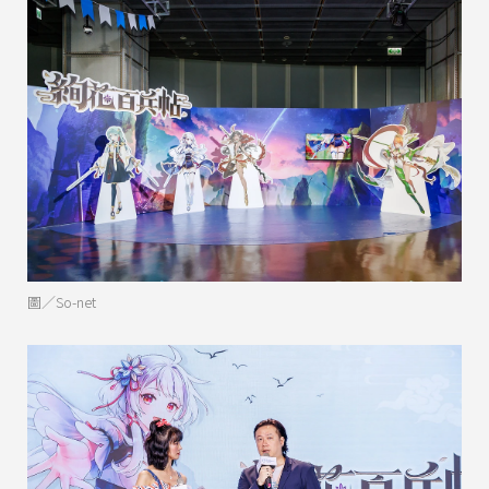
圖／So-net