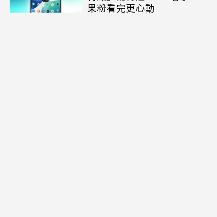
果粉看完更心動
相關新聞
寶可夢卡牌《綠寶石風暴》今
發售！「烈空坐舞龍」首度原
味登台、降臨南港LaLaport
《俠盜獵車手VI》加長版預告
將於8/27震撼來襲 Netflix取
得全球首播權
微軟全數位化佈局：Xbox
360遊戲將進駐PC平台 實體光