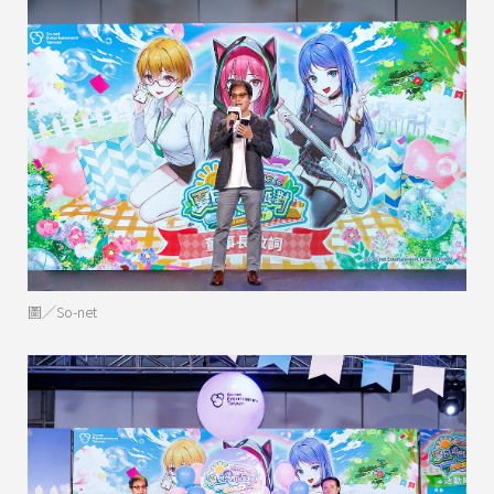
圖／So-net