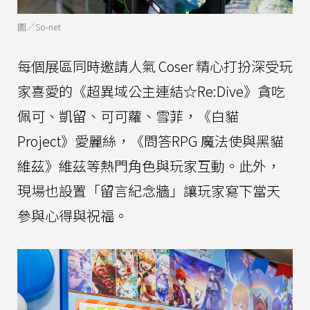
圖／So-net
每個展區同時邀請人氣 Coser 精心打扮深受玩
家喜愛的《超異域公主連結☆Re:Dive》貪吃
佩可、凱留、可可蘿、雪菲，《白貓
Project》愛麗絲，《問答RPG 魔法使與黑貓
維茲》維茲等熱門角色與玩家互動。此外，
現場也設置「留言紀念牆」讓玩家寫下當天
參與心得與祝福。