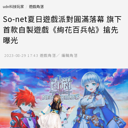
udn科技玩家
遊戲角落
So-net夏日遊戲派對圓滿落幕 旗下
首款自製遊戲《絢花百兵帖》搶先
曝光
2023-08-29 17:43
遊戲角落／ 編輯角落