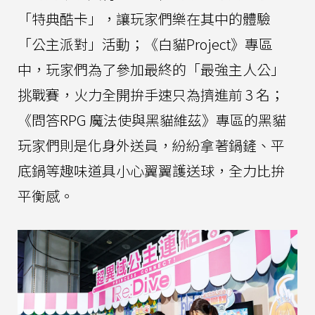
「特典酷卡」，讓玩家們樂在其中的體驗
「公主派對」活動；《白貓Project》專區
中，玩家們為了參加最終的「最強主人公」
挑戰賽，火力全開拚手速只為擠進前 3 名；
《問答RPG 魔法使與黑貓維茲》專區的黑貓
玩家們則是化身外送員，紛紛拿著鍋鏟、平
底鍋等趣味道具小心翼翼護送球，全力比拚
平衡感。