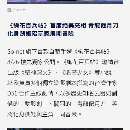
圖／So-net
《絢花百兵帖》首度絕美亮相 青龍偃月刀
化身劍姬陪玩家展開冒險
So-net 旗下首款自製手遊《絢花百兵帖》
8/26 搶先獨家公開。《絢花百兵帖》邀請曾
出版《墮神契文》、《名著少女》等小說，
以及負責多個獨立遊戲劇本撰寫的台灣作家
D51 合作主線劇情，眾多歷史知名武器如劉
備的「雙股劍」、關羽的「青龍偃月刀」等
將化身劍姬與主角一同冒險。