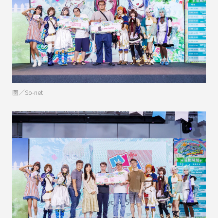
圖／So-net