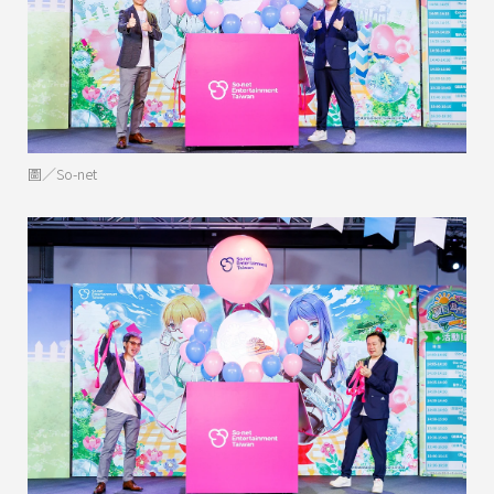
圖／So-net