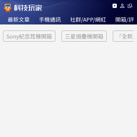
最新文章
手機通訊
社群/APP/網紅
開箱/評
Sony紀念耳機開箱
三星摺疊機開箱
「全新