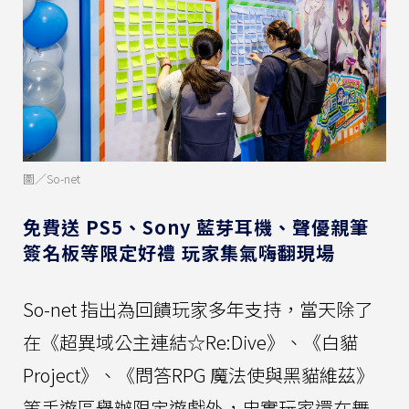
圖／So-net
免費送 PS5、Sony 藍芽耳機、聲優親筆
簽名板等限定好禮 玩家集氣嗨翻現場
So-net 指出為回饋玩家多年支持，當天除了
在《超異域公主連結☆Re:Dive》、《白貓
Project》、《問答RPG 魔法使與黑貓維茲》
等手遊區舉辦限定遊戲外，忠實玩家還在舞