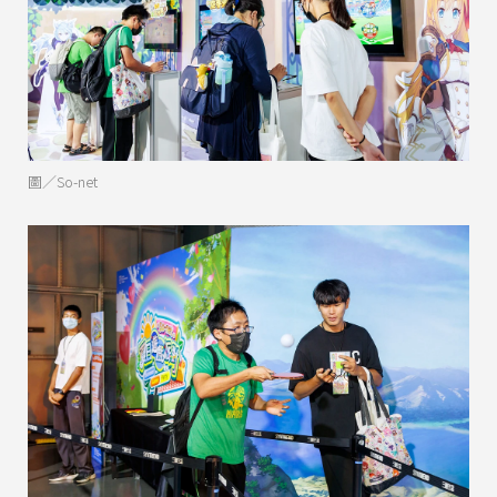
圖／So-net