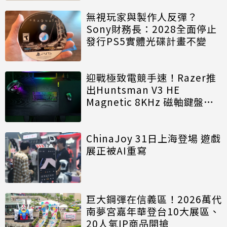
無視玩家與製作人反彈？
Sony財務長：2028全面停止
發行PS5實體光碟計畫不變
迎戰極致電競手速！Razer推
出Huntsman V3 HE
Magnetic 8KHz 磁軸鍵盤效
能再進化
ChinaJoy 31日上海登場 遊戲
展正被AI重寫
巨大鋼彈在信義區！2026萬代
南夢宮嘉年華登台10大展區、
20人氣IP商品開搶