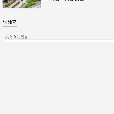
討論區
共有
0
則留言
規範
回覆
還沒有留言，成為第一個發言的人吧！