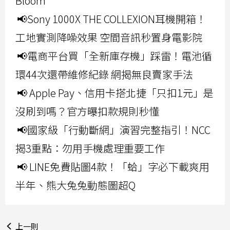
Bloom
📢Sony 1000X THE COLLEXION耳機開箱！
工地實測降噪效果 空間音訊秒置身電影院
📢電商平台買「全新庫存機」踩雷！電池循
環44次還帶維修紀錄 網揭無良賣家手法
📢 Apple Pay、信用卡搭北捷「只扣1元」是
沒刷到嗎？官方曝扣款規則秒懂
📢國家級「行動斷網」演習完整指引！NCC
揭3重點：勿用手機處理重要工作
📢 LINE免費貼圖4款！「蛤」字必下載爽用
半年、熊大兔兔動態圖超Q
上一則