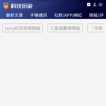
最新文章
手機通訊
社群/APP/網紅
開箱/評
Sony紀念耳機開箱
三星摺疊機開箱
「全新