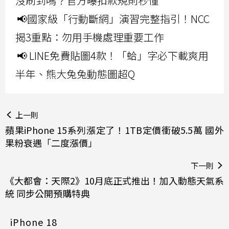
沒刷到嗎？官方曝扣款規則秒懂
📢國家級「行動斷網」演習完整指引！NCC
揭3重點：勿用手機處理重要工作
📢 LINE免費貼圖4款！「蛤」字必下載爽用
半年、熊大兔兔動態圖超Q
上一則
蘋果iPhone 15系列漲定了！1TB定價衝破5.5萬 國外
果粉衰遇「二度漲價」
下一則
《大都會：天際2》10月底正式推出！加入動態天氣系
統 同步公開預購特典
iPhone 18