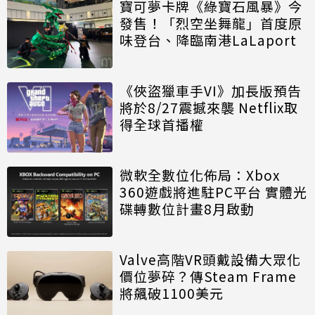
寶可夢卡牌《綠寶石風暴》今
發售！「烈空坐舞龍」首度原
味登台、降臨南港LaLaport
《俠盜獵車手VI》加長版預告
將於8/27震撼來襲 Netflix取
得全球首播權
微軟全數位化佈局：Xbox
360遊戲將進駐PC平台 實體光
碟轉數位計畫8月啟動
Valve高階VR頭戴設備大眾化
價位夢碎？傳Steam Frame
將飆破1100美元