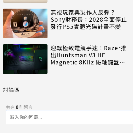
無視玩家與製作人反彈？
Sony財務長：2028全面停止
發行PS5實體光碟計畫不變
迎戰極致電競手速！Razer推
出Huntsman V3 HE
Magnetic 8KHz 磁軸鍵盤效
能再進化
討論區
共有
0
則留言