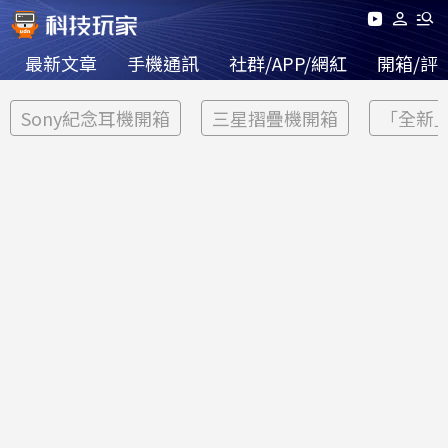
最新文章
手機通訊
社群/APP/網紅
開箱/評
Sony紀念耳機開箱
三星摺疊機開箱
「全新