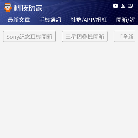
最新文章
手機通訊
社群/APP/網紅
開箱/評
Sony紀念耳機開箱
三星摺疊機開箱
「全新