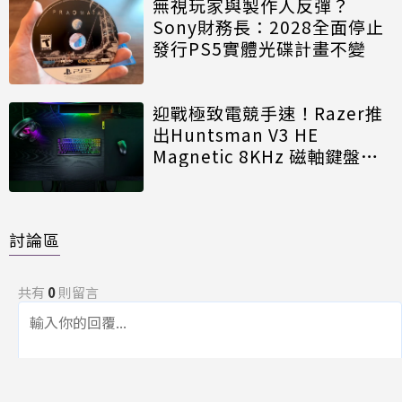
無視玩家與製作人反彈？
Sony財務長：2028全面停止
發行PS5實體光碟計畫不變
迎戰極致電競手速！Razer推
出Huntsman V3 HE
Magnetic 8KHz 磁軸鍵盤效
能再進化
討論區
共有
0
則留言