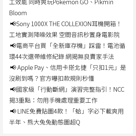
工效能 同時爽玩Pokemon GO、Pikmin
Bloom
📢Sony 1000X THE COLLEXION耳機開箱！
工地實測降噪效果 空間音訊秒置身電影院
📢電商平台買「全新庫存機」踩雷！電池循
環44次還帶維修紀錄 網揭無良賣家手法
📢 Apple Pay、信用卡搭北捷「只扣1元」是
沒刷到嗎？官方曝扣款規則秒懂
📢國家級「行動斷網」演習完整指引！NCC
揭3重點：勿用手機處理重要工作
📢 LINE免費貼圖4款！「蛤」字必下載爽用
半年、熊大兔兔動態圖超Q