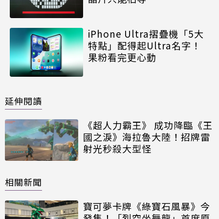
iPhone Ultra摺疊機「5大
特點」配得起Ultra名字！
果粉看完更心動
延伸閱讀
《超人力霸王》 成功降臨《王
國之淚》海拉魯大陸！招牌雷
射光秒殺大型怪
相關新聞
寶可夢卡牌《綠寶石風暴》今
發售！「烈空坐舞龍」首度原