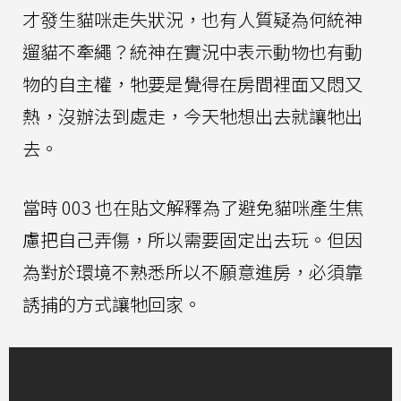
才發生貓咪走失狀況，也有人質疑為何統神
遛貓不牽繩？統神在實況中表示動物也有動
物的自主權，牠要是覺得在房間裡面又悶又
熱，沒辦法到處走，今天牠想出去就讓牠出
去。
當時 003 也在貼文解釋為了避免貓咪產生焦
慮把自己弄傷，所以需要固定出去玩。但因
為對於環境不熟悉所以不願意進房，必須靠
誘捕的方式讓牠回家。