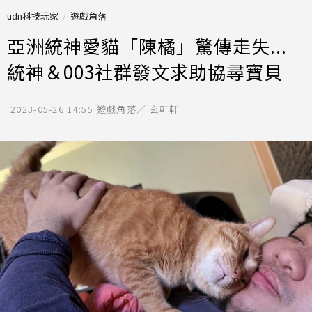
udn科技玩家
遊戲角落
亞洲統神愛貓「陳橘」驚傳走失...
統神＆003社群發文求助協尋寶貝
2023-05-26 14:55
遊戲角落／ 玄軒軒