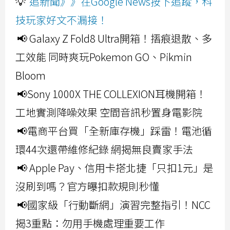
💡
追新聞》》在Google News按下追蹤，科
技玩家好文不漏接！
📢 Galaxy Z Fold8 Ultra開箱！摺痕退散、多
工效能 同時爽玩Pokemon GO、Pikmin
Bloom
📢Sony 1000X THE COLLEXION耳機開箱！
工地實測降噪效果 空間音訊秒置身電影院
📢電商平台買「全新庫存機」踩雷！電池循
環44次還帶維修紀錄 網揭無良賣家手法
📢 Apple Pay、信用卡搭北捷「只扣1元」是
沒刷到嗎？官方曝扣款規則秒懂
📢國家級「行動斷網」演習完整指引！NCC
揭3重點：勿用手機處理重要工作