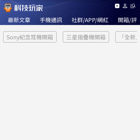
最新文章
手機通訊
社群/APP/網紅
開箱/評
Sony紀念耳機開箱
三星摺疊機開箱
「全新