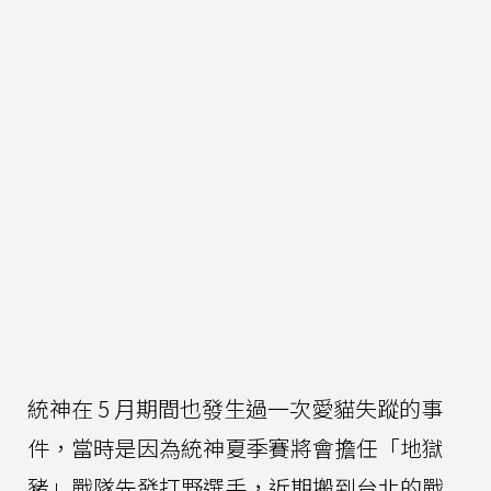
統神在 5 月期間也發生過一次愛貓失蹤的事
件，當時是因為統神夏季賽將會擔任「地獄
豬」戰隊先發打野選手，近期搬到台北的戰