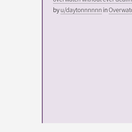
by
u/daytonnnnnn
in
Overwat