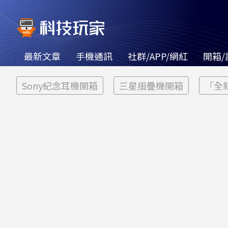
最新文章
手機通訊
社群/APP/網紅
開箱/
Sony紀念耳機開箱
三星摺疊機開箱
「全