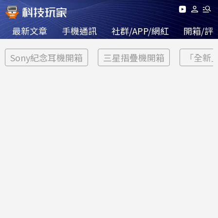
最新文章
手機通訊
社群/APP/網紅
開箱/評
Sony紀念耳機開箱
三星摺疊機開箱
「全新