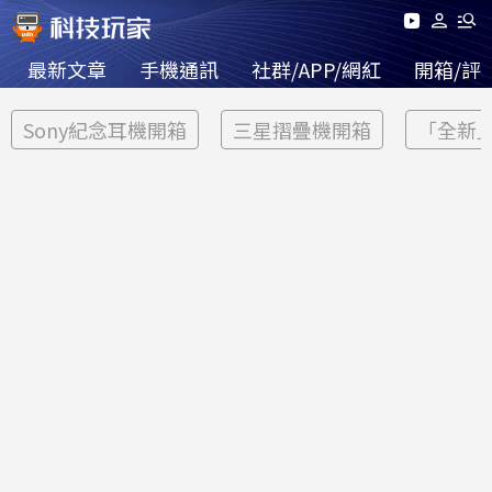
最新文章
手機通訊
社群/APP/網紅
開箱/評
Sony紀念耳機開箱
三星摺疊機開箱
「全新