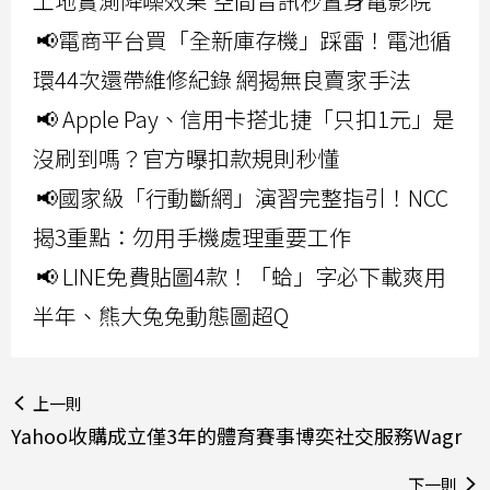
工地實測降噪效果 空間音訊秒置身電影院
📢電商平台買「全新庫存機」踩雷！電池循
環44次還帶維修紀錄 網揭無良賣家手法
📢 Apple Pay、信用卡搭北捷「只扣1元」是
沒刷到嗎？官方曝扣款規則秒懂
📢國家級「行動斷網」演習完整指引！NCC
揭3重點：勿用手機處理重要工作
📢 LINE免費貼圖4款！「蛤」字必下載爽用
半年、熊大兔兔動態圖超Q
上一則
Yahoo收購成立僅3年的體育賽事博奕社交服務Wagr
下一則