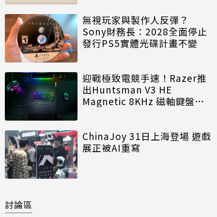
無視玩家與製作人反彈？
Sony財務長：2028全面停止
發行PS5實體光碟計畫不變
迎戰極致電競手速！Razer推
出Huntsman V3 HE
Magnetic 8KHz 磁軸鍵盤效
能再進化
ChinaJoy 31日上海登場 遊戲
展正被AI重寫
討論區